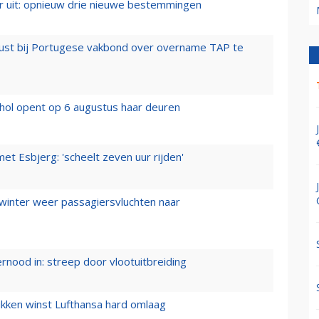
er uit: opnieuw drie nieuwe bestemmingen
rust bij Portugese vakbond over overname TAP te
hol opent op 6 augustus haar deuren
t Esbjerg: 'scheelt zeven uur rijden'
 winter weer passagiersvluchten naar
ernood in: streep door vlootuitbreiding
ukken winst Lufthansa hard omlaag