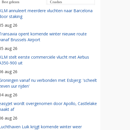
Best gelezen
Crashes
KLM annuleert meerdere vluchten naar Barcelona
door staking
05 aug 26
Transavia opent komende winter nieuwe route
vanaf Brussels Airport
05 aug 26
KLM stelt eerste commerciële vlucht met Airbus
A350-900 uit
06 aug 26
Groningen vanaf nu verbonden met Esbjerg: 'scheelt
zeven uur rijden'
04 aug 26
easyJet wordt overgenomen door Apollo, Castlelake
haakt af
06 aug 26
Luchthaven Luik krijgt komende winter weer