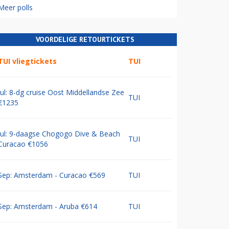
Meer polls
VOORDELIGE RETOURTICKETS
TUI vliegtickets
TUI
Jul: 8-dg cruise Oost Middellandse Zee
TUI
€1235
Jul: 9-daagse Chogogo Dive & Beach
TUI
Curacao €1056
Sep: Amsterdam - Curacao €569
TUI
Sep: Amsterdam - Aruba €614
TUI