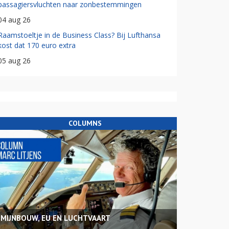
passagiersvluchten naar zonbestemmingen
04 aug 26
Raamstoeltje in de Business Class? Bij Lufthansa
kost dat 170 euro extra
05 aug 26
COLUMNS
MIJNBOUW, EU EN LUCHTVAART