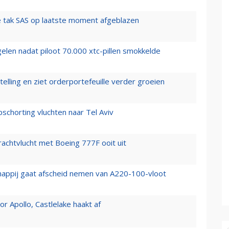
 tak SAS op laatste moment afgeblazen
elen nadat piloot 70.000 xtc-pillen smokkelde
elling en ziet orderportefeuille verder groeien
chorting vluchten naar Tel Aviv
vrachtvlucht met Boeing 777F ooit uit
happij gaat afscheid nemen van A220-100-vloot
 Apollo, Castlelake haakt af