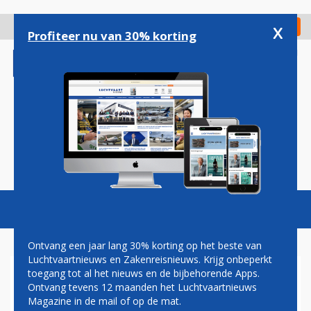
Overslaan
en
x
Digitaal Magazine
Registreer
Check in
naar
Profiteer nu van 30% korting
de
inhoud
gaan
Magazine
Podcasts
Vacatures
Toggl
naviga
Ontvang een jaar lang 30% korting op het beste van
Luchtvaartnieuws en Zakenreisnieuws. Krijg onbeperkt
toegang tot al het nieuws en de bijbehorende Apps.
QATAR AIRWAYS BREIDT UIT
Ontvang tevens 12 maanden het Luchtvaartnieuws
MET SAOEDISCHE
Magazine in de mail of op de mat.