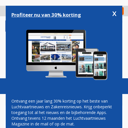
Overslaan
en
x
Digitaal Magazine
Registreer
Check in
naar
Profiteer nu van 30% korting
de
inhoud
gaan
Magazine
Podcasts
Vacatures
Toggl
naviga
Ontvang een jaar lang 30% korting op het beste van
Luchtvaartnieuws en Zakenreisnieuws. Krijg onbeperkt
toegang tot al het nieuws en de bijbehorende Apps.
QATAR AIRWAYS DEBUTEERT
Ontvang tevens 12 maanden het Luchtvaartnieuws
MET A350 IN LONDEN
Magazine in de mail of op de mat.