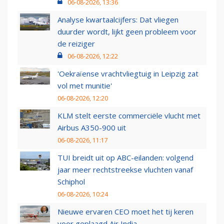
06-08-2026, 13:36
Analyse kwartaalcijfers: Dat vliegen
duurder wordt, lijkt geen probleem voor
de reiziger
06-08-2026, 12:22
'Oekraïense vrachtvliegtuig in Leipzig zat
vol met munitie'
06-08-2026, 12:20
KLM stelt eerste commerciële vlucht met
Airbus A350-900 uit
06-08-2026, 11:17
TUI breidt uit op ABC-eilanden: volgend
jaar meer rechtstreekse vluchten vanaf
Schiphol
06-08-2026, 10:24
Nieuwe ervaren CEO moet het tij keren
voor geplaagd Air India