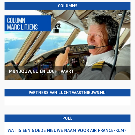
COLUMNS
MIJNBOUW, EU EN LUCHTVAART
PARTNERS VAN LUCHTVAARTNIEUWS.NL!
POLL
WAT IS EEN GOEDE NIEUWE NAAM VOOR AIR FRANCE-KLM?