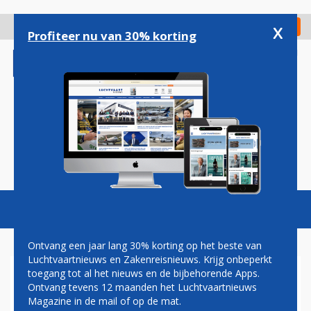
Overslaan
en
x
Digitaal Magazine
Registreer
Check in
naar
Profiteer nu van 30% korting
de
inhoud
gaan
Magazine
Podcasts
Vacatures
Toggl
naviga
Ontvang een jaar lang 30% korting op het beste van
Luchtvaartnieuws en Zakenreisnieuws. Krijg onbeperkt
toegang tot al het nieuws en de bijbehorende Apps.
SINGAPORE AIRLINES EN
Ontvang tevens 12 maanden het Luchtvaartnieuws
CATHAY PACIFIC: RUIM 99
Magazine in de mail of op de mat.