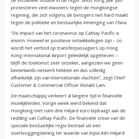
de instabiele situatie in de regio. Sinds vorig jaar juni
protesteren veel inwoners tegen de Hongkongse
regering, die zich volgens de betogers niet hard maakt
tegen de politieke en bestuurlijke inmenging van China.
“De impact van het coronavirus op Cathay Pacific is
enorm. Hoewel er positieve ontwikkelingen zijn – zo
wordt het verbod op transferpassagiers op Hong
Kong International Airport geleidelijk opgeheven –
blijft de toekomst zeer onzeker, aangezien we geen
binnenlands netwerk hebben en dus volledig
afhankelijk zijn van internationale vluchten”, zegt Chief
Customer & Commercial Officer Ronald Lam.
De maatschappij verkeert al langere tijd in financiële
moeilijkheden. Vorige week werd bekend dat
Hongkong met ruim drie miljard euro bijdraagt aan de
redding van Cathay Pacific. De financiële steun van de
speciale bestuurlijke regio bestaat uit een
overbruggingslening ter waarde van bijna één miljard