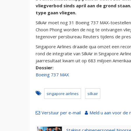
vliegverbod sinds april aan de grond staan.
type gaan vliegen.
SilkAir moet nog 31 Boeing 737 MAX-toestelle
Choon Phong worden de nog te ontvangen vlieg
tegenover persbureau Reuters tijdens de presen
Singapore Airlines draaide qua omzet een reco
rond de integratie van SilkAir in Singapore Air
jaarresultaat kwam uit op 683 miljoen Amerikaan
Dossier:
Boeing 737 MAX
singapore airlines
silkair
Verstuur per e-mail
Meld u aan voor de 
Staking cabinepersoneel Noorse