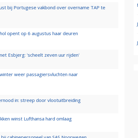
rust bij Portugese vakbond over overname TAP te
hol opent op 6 augustus haar deuren
t Esbjerg: 'scheelt zeven uur rijden'
 winter weer passagiersvluchten naar
ernood in: streep door vlootuitbreiding
ukken winst Lufthansa hard omlaag
 bij cabinepersoneel van SAS Noorwegen