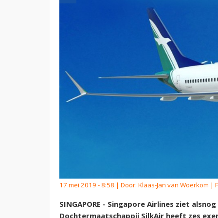
17 mei 2019 - 8:58 | Door:
Klaas-Jan van Woerkom
| F
SINGAPORE - Singapore Airlines ziet alsnog
Dochtermaatschappij SilkAir heeft zes exe