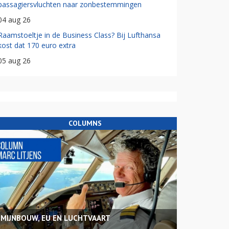
passagiersvluchten naar zonbestemmingen
04 aug 26
Raamstoeltje in de Business Class? Bij Lufthansa
kost dat 170 euro extra
05 aug 26
COLUMNS
MIJNBOUW, EU EN LUCHTVAART