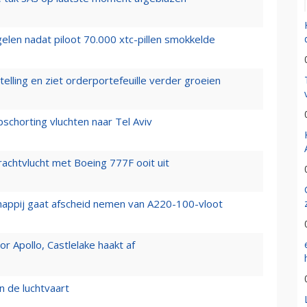
elen nadat piloot 70.000 xtc-pillen smokkelde
elling en ziet orderportefeuille verder groeien
chorting vluchten naar Tel Aviv
vrachtvlucht met Boeing 777F ooit uit
happij gaat afscheid nemen van A220-100-vloot
 Apollo, Castlelake haakt af
n de luchtvaart