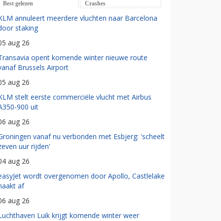
Best gelezen
Crashes
KLM annuleert meerdere vluchten naar Barcelona
door staking
05 aug 26
Transavia opent komende winter nieuwe route
vanaf Brussels Airport
05 aug 26
KLM stelt eerste commerciële vlucht met Airbus
A350-900 uit
06 aug 26
Groningen vanaf nu verbonden met Esbjerg: 'scheelt
zeven uur rijden'
04 aug 26
easyJet wordt overgenomen door Apollo, Castlelake
haakt af
06 aug 26
Luchthaven Luik krijgt komende winter weer