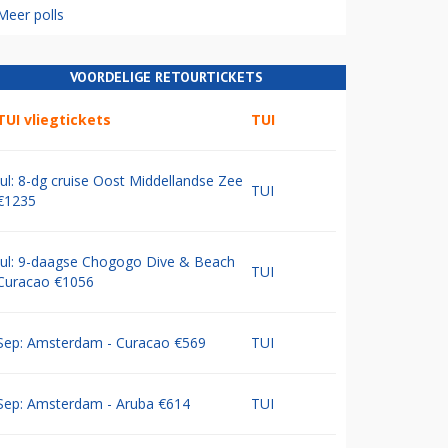
Meer polls
VOORDELIGE RETOURTICKETS
TUI vliegtickets
TUI
Jul: 8-dg cruise Oost Middellandse Zee
TUI
€1235
Jul: 9-daagse Chogogo Dive & Beach
TUI
Curacao €1056
Sep: Amsterdam - Curacao €569
TUI
Sep: Amsterdam - Aruba €614
TUI