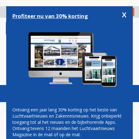
Overslaan
en
x
Digitaal Magazine
Registreer
Check in
naar
Profiteer nu van 30% korting
de
inhoud
gaan
Magazine
Podcasts
Vacatures
Toggl
naviga
Ontvang een jaar lang 30% korting op het beste van
Luchtvaartnieuws en Zakenreisnieuws. Krijg onbeperkt
toegang tot al het nieuws en de bijbehorende Apps.
SINGAPORE AIRLINES
Ontvang tevens 12 maanden het Luchtvaartnieuws
SELECTEERT A350
Magazine in de mail of op de mat.