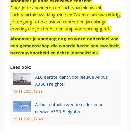
Abonneer je voor exclusieve content:
Door je te abonneren op Luchtvaartnieuws.nl,
Luchtvaartnieuws Magazine en Zakenreisnieuws.nl krijg
je toegang tot exclusieve content en jarenlange
ervaring die je steeds een stap voorsprong geeft.
Abonneer je vandaag nog en word onderdeel van
een gemeenschap die waarde hecht aan kwaliteit,
betrouwbaarheid en échte journalistiek.
Lees ook:
ALC eerste klant voor nieuwe Airbus
A350 Freighter
15-11-2021, 13:33
Airbus onthult tweede order voor
nieuwe A350 Freighter
19-11-2021, 17:48