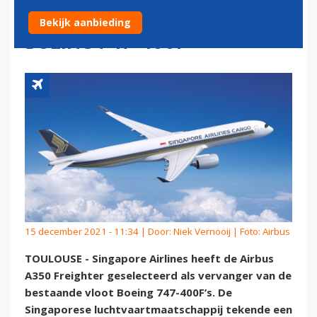
FREIGHTER ALS VERVANGER
Bekijk aanbieding
BOEING 747-400F
15 december 2021 - 11:34 | Door:
Niek Vernooij
| Foto: Airbus
TOULOUSE - Singapore Airlines heeft de Airbus
A350 Freighter geselecteerd als vervanger van de
bestaande vloot Boeing 747-400F’s. De
Singaporese luchtvaartmaatschappij tekende een