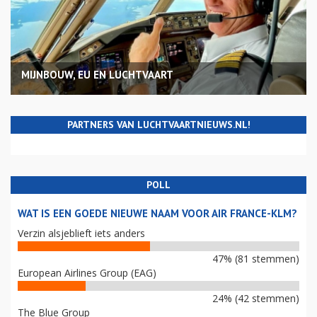
MIJNBOUW, EU EN LUCHTVAART
PARTNERS VAN LUCHTVAARTNIEUWS.NL!
POLL
WAT IS EEN GOEDE NIEUWE NAAM VOOR AIR FRANCE-KLM?
Verzin alsjeblieft iets anders
47% (81 stemmen)
European Airlines Group (EAG)
24% (42 stemmen)
The Blue Group