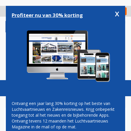
Overslaan
en
x
Digitaal Magazine
Registreer
Check in
naar
Profiteer nu van 30% korting
de
inhoud
gaan
Magazine
Podcasts
Vacatures
Toggl
naviga
Ontvang een jaar lang 30% korting op het beste van
Luchtvaartnieuws en Zakenreisnieuws. Krijg onbeperkt
toegang tot al het nieuws en de bijbehorende Apps.
STAKING AIR FRANCE TREFT
Ontvang tevens 12 maanden het Luchtvaartnieuws
WEINIG VLUCHTEN
Magazine in de mail of op de mat.