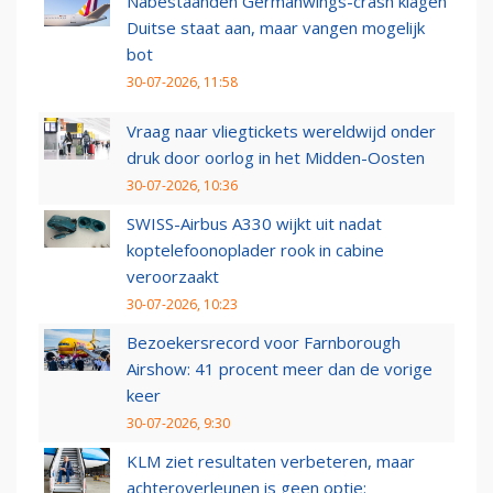
Nabestaanden Germanwings-crash klagen
Duitse staat aan, maar vangen mogelijk
bot
30-07-2026, 11:58
Vraag naar vliegtickets wereldwijd onder
druk door oorlog in het Midden-Oosten
30-07-2026, 10:36
SWISS-Airbus A330 wijkt uit nadat
koptelefoonoplader rook in cabine
veroorzaakt
30-07-2026, 10:23
Bezoekersrecord voor Farnborough
Airshow: 41 procent meer dan de vorige
keer
30-07-2026, 9:30
KLM ziet resultaten verbeteren, maar
achteroverleunen is geen optie: