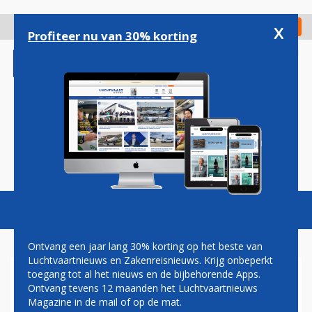
Overslaan
en
x
Digitaal Magazine
Registreer
Check in
naar
Profiteer nu van 30% korting
de
inhoud
gaan
Magazine
Podcasts
Vacatures
Toggl
naviga
Ontvang een jaar lang 30% korting op het beste van
Luchtvaartnieuws en Zakenreisnieuws. Krijg onbeperkt
toegang tot al het nieuws en de bijbehorende Apps.
STAKING AIR FRANCE TREFT
Ontvang tevens 12 maanden het Luchtvaartnieuws
WEINIG VLUCHTEN
Magazine in de mail of op de mat.