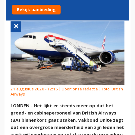
WAARSCHIJNLIJKER
Bekijk aanbieding
21 augustus 2020 - 12:16 | Door:
onze redactie
| Foto: British
Airways
LONDEN - Het lijkt er steeds meer op dat het
grond- en cabinepersoneel van British Airways
(BA) binnenkort gaat staken. Vakbond Unite zegt
dat een overgrote meerderheid van zijn leden het
werk wil neerleggen en zet daarom de procedure