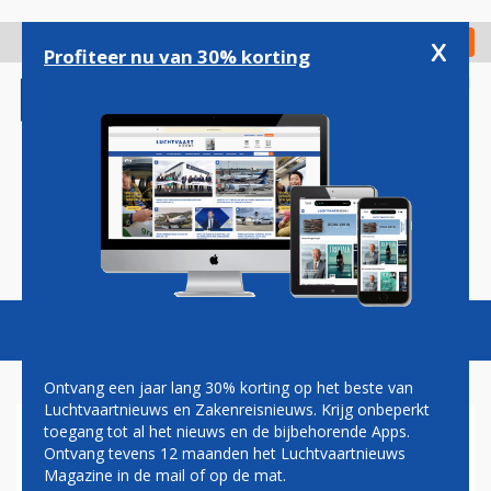
Overslaan
en
x
Digitaal Magazine
Registreer
Check in
naar
Profiteer nu van 30% korting
de
inhoud
gaan
Magazine
Podcasts
Vacatures
Toggl
naviga
Ontvang een jaar lang 30% korting op het beste van
Luchtvaartnieuws en Zakenreisnieuws. Krijg onbeperkt
toegang tot al het nieuws en de bijbehorende Apps.
STAKING BIJ BRITISH
Ontvang tevens 12 maanden het Luchtvaartnieuws
AIRWAYS STEEDS
Magazine in de mail of op de mat.