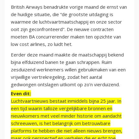
British Airways benadrukte vorige maand de ernst van
de huidige situatie, die “de grootste uitdaging is
waarmee de luchtvaartmaatschappij en onze sector
ooit zijn geconfronteerd". De nieuwe contracten
moeten BA concurrerender maken ten opzichte van
low cost airlines, zo luidt het.
Eerder deze maand maakte de maatschappij bekend
bijna elfduizend banen te gaan schrappen. Ruim
zesduizend werknemers willen gebruikmaken van een
vrijwillige vertrekregeling, zodat het aantal
gedwongen ontslagen uitkomt op zo’n vierduizend.
Even dit:
Luchtvaartnieuws bestaat inmiddels bijna 25 jaar. In
een tijd waarin talloze vergelijkbare bronnen en
nieuwkomers met veel minder historie om aandacht
schreeuwen, is het belangrijk om betrouwbare
platforms te hebben die niet alleen nieuws brengen,
maar ook perspectief en verhalen die er echt toe