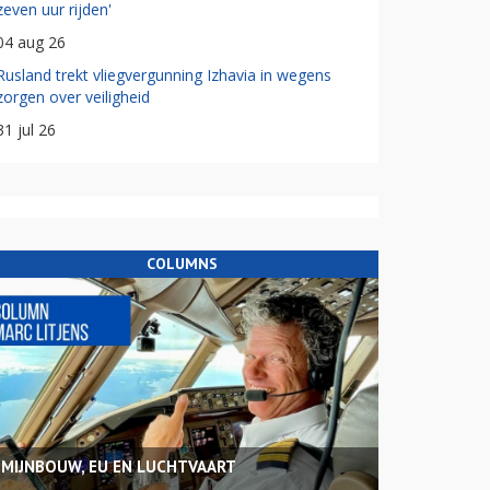
zeven uur rijden'
04 aug 26
Rusland trekt vliegvergunning Izhavia in wegens
zorgen over veiligheid
31 jul 26
COLUMNS
MIJNBOUW, EU EN LUCHTVAART