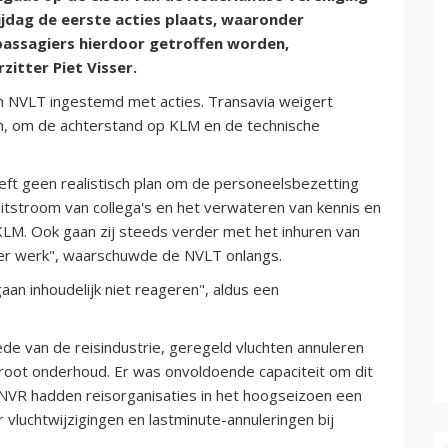
ijdag de eerste acties plaats, waaronder
 passagiers hierdoor getroffen worden,
zitter Piet Visser.
n NVLT ingestemd met acties. Transavia weigert
n, om de achterstand op KLM en de technische
eeft geen realistisch plan om de personeelsbezetting
uitstroom van collega's en het verwateren van kennis en
 KLM. Ook gaan zij steeds verder met het inhuren van
ier werk", waarschuwde de NVLT onlangs.
gaan inhoudelijk niet reageren", aldus een
de van de reisindustrie, geregeld vluchten annuleren
root onderhoud. Er was onvoldoende capaciteit om dit
NVR hadden reisorganisaties in het hoogseizoen een
 vluchtwijzigingen en lastminute-annuleringen bij