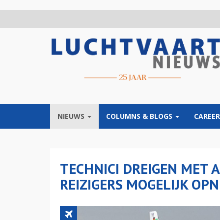
Overslaan
en
naar
de
inhoud
gaan
NIEUWS
COLUMNS & BLOGS
CAREER
TECHNICI DREIGEN MET A
REIZIGERS MOGELIJK OP