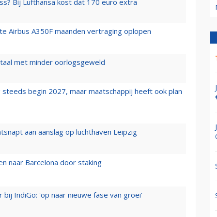
ss? Bij Lufthansa kost dat 170 euro extra
rste Airbus A350F maanden vertraging oplopen
wartaal met minder oorlogsgeweld
 steeds begin 2027, maar maatschappij heeft ook plan
tsnapt aan aanslag op luchthaven Leipzig
n naar Barcelona door staking
 bij IndiGo: 'op naar nieuwe fase van groei'