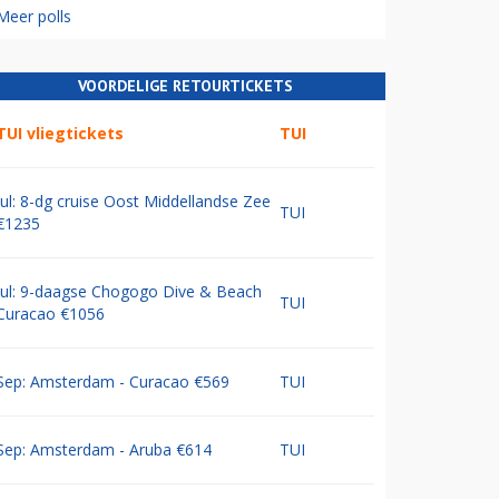
Meer polls
VOORDELIGE RETOURTICKETS
TUI vliegtickets
TUI
Jul: 8-dg cruise Oost Middellandse Zee
TUI
€1235
Jul: 9-daagse Chogogo Dive & Beach
TUI
Curacao €1056
Sep: Amsterdam - Curacao €569
TUI
Sep: Amsterdam - Aruba €614
TUI