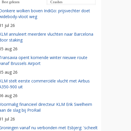
Best gelezen
Crashes
Donkere wolken boven IndiGo: prijsvechter doet
widebody-vloot weg
31 jul 26
KLM annuleert meerdere vluchten naar Barcelona
door staking
05 aug 26
Transavia opent komende winter nieuwe route
vanaf Brussels Airport
05 aug 26
KLM stelt eerste commerciële vlucht met Airbus
A350-900 uit
06 aug 26
Voormalig financieel directeur KLM Erik Swelheim
aan de slag bij ProRail
31 jul 26
Groningen vanaf nu verbonden met Esbjerg: 'scheelt