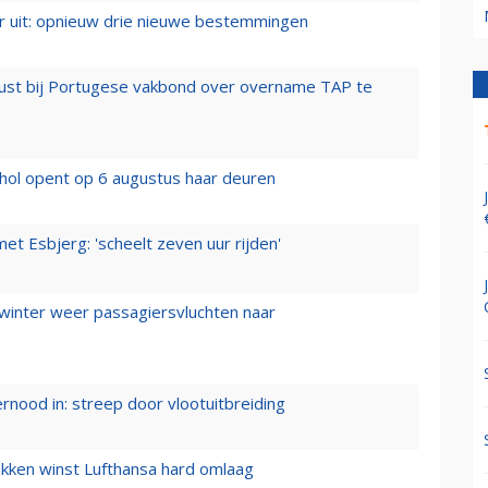
er uit: opnieuw drie nieuwe bestemmingen
rust bij Portugese vakbond over overname TAP te
hol opent op 6 augustus haar deuren
t Esbjerg: 'scheelt zeven uur rijden'
 winter weer passagiersvluchten naar
ernood in: streep door vlootuitbreiding
ukken winst Lufthansa hard omlaag