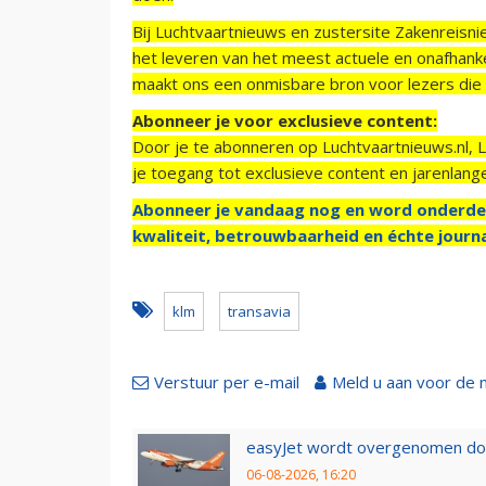
Bij Luchtvaartnieuws en zustersite Zakenreisn
het leveren van het meest actuele en onafhankel
maakt ons een onmisbare bron voor lezers die g
Abonneer je voor exclusieve content:
Door je te abonneren op Luchtvaartnieuws.nl, 
je toegang tot exclusieve content en jarenlang
Abonneer je vandaag nog en word onderde
kwaliteit, betrouwbaarheid en échte journa
klm
transavia
Verstuur per e-mail
Meld u aan voor de 
easyJet wordt overgenomen door
06-08-2026, 16:20