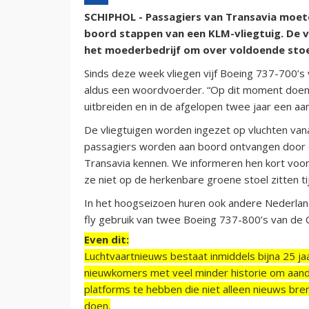
SCHIPHOL - Passagiers van Transavia moete
boord stappen van een KLM-vliegtuig. De vak
het moederbedrijf om over voldoende stoe
Sinds deze week vliegen vijf Boeing 737-700’s 
aldus een woordvoerder. “Op dit moment doe
uitbreiden en in de afgelopen twee jaar een aan
De vliegtuigen worden ingezet op vluchten van
passagiers worden aan boord ontvangen door on
Transavia kennen. We informeren hen kort voo
ze niet op de herkenbare groene stoel zitten ti
In het hoogseizoen huren ook andere Nederland
fly gebruik van twee Boeing 737-800’s van de 
Even dit:
Luchtvaartnieuws bestaat inmiddels bijna 25 jaa
nieuwkomers met veel minder historie om aand
platforms te hebben die niet alleen nieuws bre
doen.