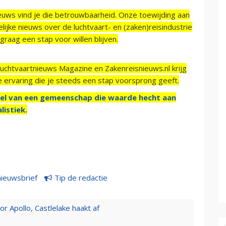
ieuws vind je die betrouwbaarheid. Onze toewijding aan
ijke nieuws over de luchtvaart- en (zaken)reisindustrie
raag een stap voor willen blijven.
Luchtvaartnieuws Magazine en Zakenreisnieuws.nl krijg
e ervaring die je steeds een stap voorsprong geeft.
el van een gemeenschap die waarde hecht aan
listiek.
nieuwsbrief
Tip de redactie
 Apollo, Castlelake haakt af