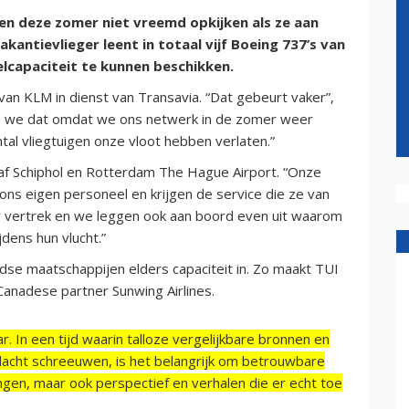
n deze zomer niet vreemd opkijken als ze aan
antievlieger leent in totaal vijf Boeing 737’s van
lcapaciteit te kunnen beschikken.
van KLM in dienst van Transavia. “Dat gebeurt vaker”,
n we dat omdat we ons netwerk in de zomer weer
tal vliegtuigen onze vloot hebben verlaten.”
af Schiphol en Rotterdam The Hague Airport. “Onze
s eigen personeel en krijgen de service die ze van
r vertrek en we leggen ook aan boord even uit waarom
jdens hun vlucht.”
se maatschappijen elders capaciteit in. Zo maakt TUI
Canadese partner Sunwing Airlines.
r. In een tijd waarin talloze vergelijkbare bronnen en
acht schreeuwen, is het belangrijk om betrouwbare
ngen, maar ook perspectief en verhalen die er echt toe