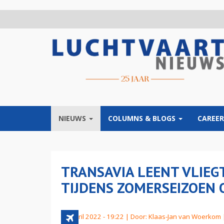
Overslaan
en
naar
de
inhoud
gaan
NIEUWS
COLUMNS & BLOGS
CAREER
TRANSAVIA LEENT VLIE
TIJDENS ZOMERSEIZOEN 
21 april 2022 - 19:22 | Door:
Klaas-Jan van Woerkom