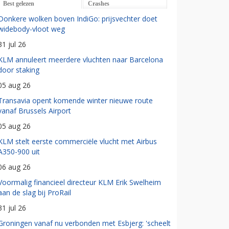
Best gelezen
Crashes
Donkere wolken boven IndiGo: prijsvechter doet
widebody-vloot weg
31 jul 26
KLM annuleert meerdere vluchten naar Barcelona
door staking
05 aug 26
Transavia opent komende winter nieuwe route
vanaf Brussels Airport
05 aug 26
KLM stelt eerste commerciële vlucht met Airbus
A350-900 uit
06 aug 26
Voormalig financieel directeur KLM Erik Swelheim
aan de slag bij ProRail
31 jul 26
Groningen vanaf nu verbonden met Esbjerg: 'scheelt