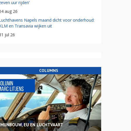
zeven uur rijden'
04 aug 26
Luchthavens Napels maand dicht voor onderhoud:
KLM en Transavia wijken uit
31 jul 26
COLUMNS
MIJNBOUW, EU EN LUCHTVAART