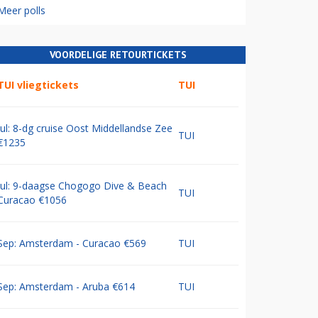
Meer polls
VOORDELIGE RETOURTICKETS
TUI vliegtickets
TUI
Jul: 8-dg cruise Oost Middellandse Zee
TUI
€1235
Jul: 9-daagse Chogogo Dive & Beach
TUI
Curacao €1056
Sep: Amsterdam - Curacao €569
TUI
Sep: Amsterdam - Aruba €614
TUI