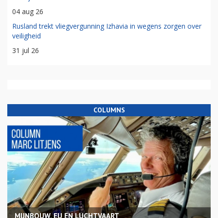
04 aug 26
Rusland trekt vliegvergunning Izhavia in wegens zorgen over
veiligheid
31 jul 26
COLUMNS
MIJNBOUW, EU EN LUCHTVAART