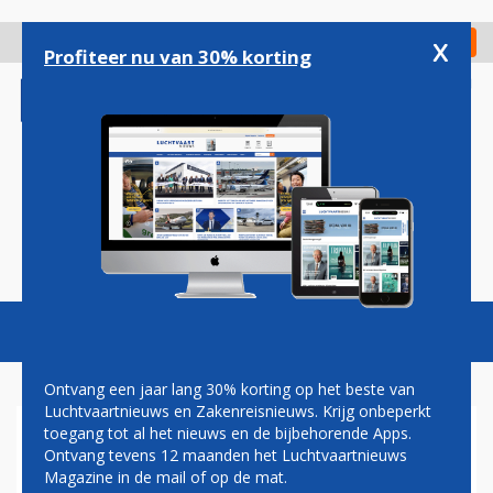
Overslaan
en
x
Digitaal Magazine
Registreer
Check in
naar
Profiteer nu van 30% korting
de
inhoud
gaan
Magazine
Podcasts
Vacatures
Toggl
naviga
Ontvang een jaar lang 30% korting op het beste van
Luchtvaartnieuws en Zakenreisnieuws. Krijg onbeperkt
toegang tot al het nieuws en de bijbehorende Apps.
TRANSAVIA REAGEERT NOG
Ontvang tevens 12 maanden het Luchtvaartnieuws
NIET OP EISEN TECHNICI NA
Magazine in de mail of op de mat.