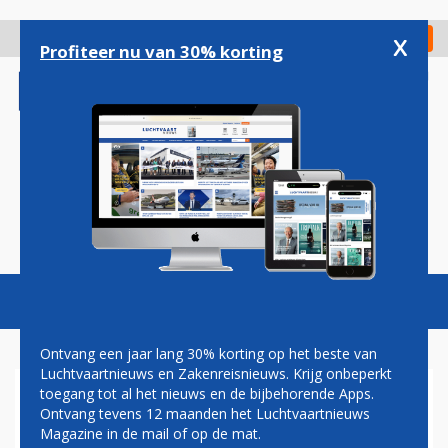
Overslaan
en
x
Digitaal Magazine
Registreer
Check in
naar
Profiteer nu van 30% korting
de
inhoud
gaan
Magazine
Podcasts
Vacatures
Toggl
naviga
Ontvang een jaar lang 30% korting op het beste van
Luchtvaartnieuws en Zakenreisnieuws. Krijg onbeperkt
toegang tot al het nieuws en de bijbehorende Apps.
TRANSAVIA TEST DUURZAME
Ontvang tevens 12 maanden het Luchtvaartnieuws
INITIATIEVEN OP
Magazine in de mail of op de mat.