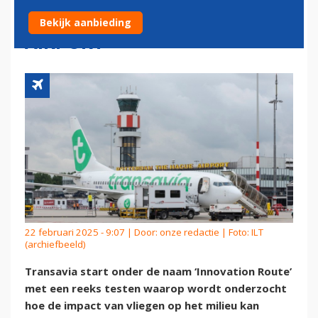
ROTTERDAM THE HAGUE
Bekijk aanbieding
AIRPORT
22 februari 2025 - 9:07 | Door:
onze redactie
| Foto: ILT
(archiefbeeld)
Transavia start onder de naam ‘Innovation Route’
met een reeks testen waarop wordt onderzocht
hoe de impact van vliegen op het milieu kan