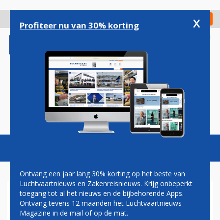
Overslaan
en
x
Digitaal Magazine
Registreer
Check in
naar
Profiteer nu van 30% korting
de
inhoud
gaan
Magazine
Podcasts
Vacatures
Toggl
naviga
Ontvang een jaar lang 30% korting op het beste van
Luchtvaartnieuws en Zakenreisnieuws. Krijg onbeperkt
toegang tot al het nieuws en de bijbehorende Apps.
TUI: CODE ORANJE VOOR
Ontvang tevens 12 maanden het Luchtvaartnieuws
SPAANSE EILANDEN IS GROTE
Magazine in de mail of op de mat.