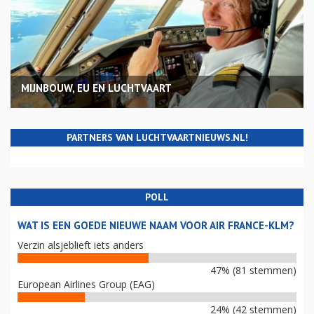
MIJNBOUW, EU EN LUCHTVAART
PARTNERS VAN LUCHTVAARTNIEUWS.NL!
POLL
WAT IS EEN GOEDE NIEUWE NAAM VOOR AIR FRANCE-KLM?
Verzin alsjeblieft iets anders
47% (81 stemmen)
European Airlines Group (EAG)
24% (42 stemmen)