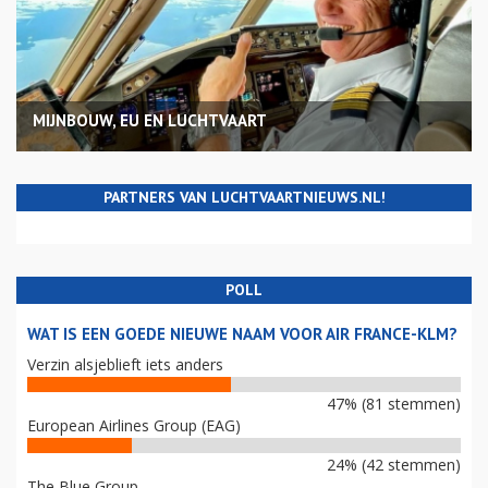
MIJNBOUW, EU EN LUCHTVAART
PARTNERS VAN LUCHTVAARTNIEUWS.NL!
POLL
WAT IS EEN GOEDE NIEUWE NAAM VOOR AIR FRANCE-KLM?
Verzin alsjeblieft iets anders
47% (81 stemmen)
European Airlines Group (EAG)
24% (42 stemmen)
The Blue Group