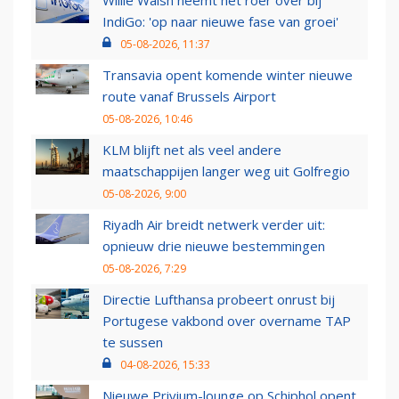
Willie Walsh neemt het roer over bij
IndiGo: 'op naar nieuwe fase van groei'
05-08-2026, 11:37
Transavia opent komende winter nieuwe
route vanaf Brussels Airport
05-08-2026, 10:46
KLM blijft net als veel andere
maatschappijen langer weg uit Golfregio
05-08-2026, 9:00
Riyadh Air breidt netwerk verder uit:
opnieuw drie nieuwe bestemmingen
05-08-2026, 7:29
Directie Lufthansa probeert onrust bij
Portugese vakbond over overname TAP
te sussen
04-08-2026, 15:33
Nieuwe Privium-lounge op Schiphol opent