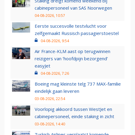
Staking dreigt komend weekend bij
cabinepersoneel van SAS Noorwegen
04-08-2026, 10:57
Eerste succesvolle testvlucht voor
zelfgemaakt Russisch passagierstoestel
04-08-2026, 9:54
Air France-KLM aast op terugwinnen
reizigers van ‘hoofdpijn bezorgend’
easyJet
04-08-2026, 7:26
Boeing mag kleinste telg 737 MAX-familie
eindelijk gaan leveren
03-08-2026, 22:54
Voorlopig akkoord tussen WestJet en
cabinepersoneel, einde staking in zicht
03-08-2026, 14:40
Turkish Airlines verplaatst komende