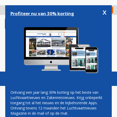
Overslaan
en
x
Digitaal Magazine
Registreer
Check in
naar
Profiteer nu van 30% korting
de
inhoud
gaan
Magazine
Podcasts
Vacatures
Toggl
naviga
Ontvang een jaar lang 30% korting op het beste van
Luchtvaartnieuws en Zakenreisnieuws. Krijg onbeperkt
toegang tot al het nieuws en de bijbehorende Apps.
TUI GROUP KOMT EINDELIJK
Ontvang tevens 12 maanden het Luchtvaartnieuws
VAN AANDEEL IN CORSAIR AF
Magazine in de mail of op de mat.