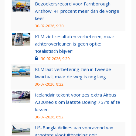
Bezoekersrecord voor Farnborough
Airshow: 41 procent meer dan de vorige
keer
30-07-2026, 9:30
KLM ziet resultaten verbeteren, maar
achteroverleunen is geen optie:
‘Realistisch blijven’
30-07-2026, 9:29
KLM laat verbetering zien in tweede
kwartaal, maar de weg is nog lang
30-07-2026, 8:22
Icelandair tekent voor zes extra Airbus
A320neo's om laatste Boeing 757's af te
lossen
30-07-2026, 6:52
US-Bangla Airlines aan vooravond van
grootste vlootuitbreiding ooit