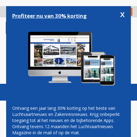
Overslaan
en
x
Digitaal Magazine
Registreer
Check in
naar
Profiteer nu van 30% korting
de
inhoud
gaan
Magazine
Podcasts
Vacatures
Toggl
naviga
Ontvang een jaar lang 30% korting op het beste van
Luchtvaartnieuws en Zakenreisnieuws. Krijg onbeperkt
toegang tot al het nieuws en de bijbehorende Apps.
TUI: VLIEGVAKANTIE
Ontvang tevens 12 maanden het Luchtvaartnieuws
DUURDER DOOR
Magazine in de mail of op de mat.