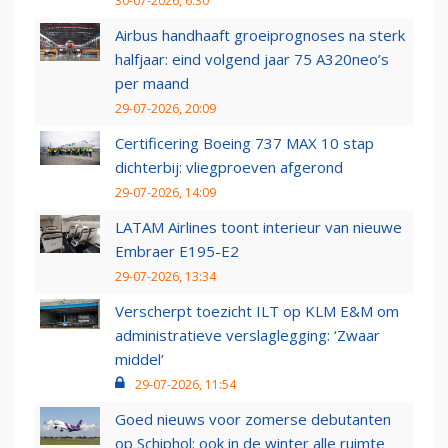
30-07-2026, 6:30
Airbus handhaaft groeiprognoses na sterk
halfjaar: eind volgend jaar 75 A320neo’s
per maand
29-07-2026, 20:09
Certificering Boeing 737 MAX 10 stap
dichterbij: vliegproeven afgerond
29-07-2026, 14:09
LATAM Airlines toont interieur van nieuwe
Embraer E195-E2
29-07-2026, 13:34
Verscherpt toezicht ILT op KLM E&M om
administratieve verslaglegging: ‘Zwaar
middel’
29-07-2026, 11:54
Goed nieuws voor zomerse debutanten
op Schiphol: ook in de winter alle ruimte