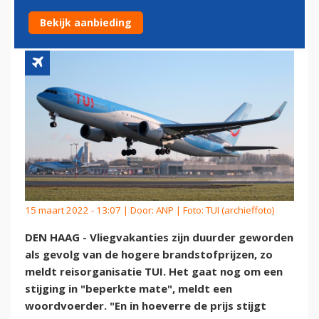
BRANDSTOFPRIJZEN
Bekijk aanbieding
15 maart 2022 - 13:07 | Door:
ANP
| Foto: TUI (archieffoto)
DEN HAAG - Vliegvakanties zijn duurder geworden
als gevolg van de hogere brandstofprijzen, zo
meldt reisorganisatie TUI. Het gaat nog om een
stijging in "beperkte mate", meldt een
woordvoerder. "En in hoeverre de prijs stijgt