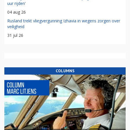
uur rijden'
04 aug 26
Rusland trekt vliegvergunning Izhavia in wegens zorgen over
veiligheid
31 jul 26
COLUMNS