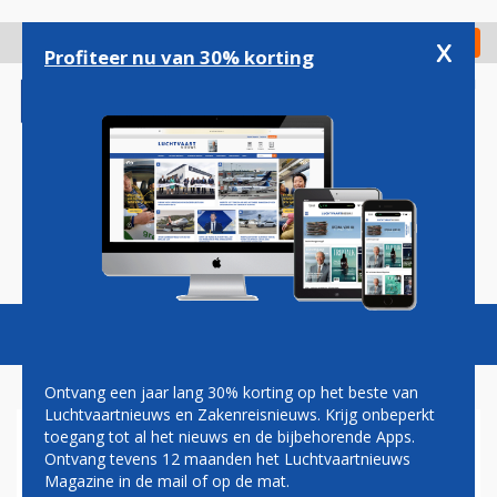
Overslaan
en
x
Digitaal Magazine
Registreer
Check in
naar
Profiteer nu van 30% korting
de
inhoud
gaan
Magazine
Podcasts
Vacatures
Toggl
naviga
Ontvang een jaar lang 30% korting op het beste van
Luchtvaartnieuws en Zakenreisnieuws. Krijg onbeperkt
toegang tot al het nieuws en de bijbehorende Apps.
TURKISH VANAF MAANDAG
Ontvang tevens 12 maanden het Luchtvaartnieuws
NON-STOP NAAR SAN
Magazine in de mail of op de mat.