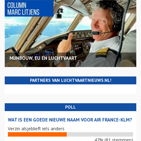
MIJNBOUW, EU EN LUCHTVAART
PARTNERS VAN LUCHTVAARTNIEUWS.NL!
POLL
WAT IS EEN GOEDE NIEUWE NAAM VOOR AIR FRANCE-KLM?
Verzin alsjeblieft iets anders
47% (81 stemmen)