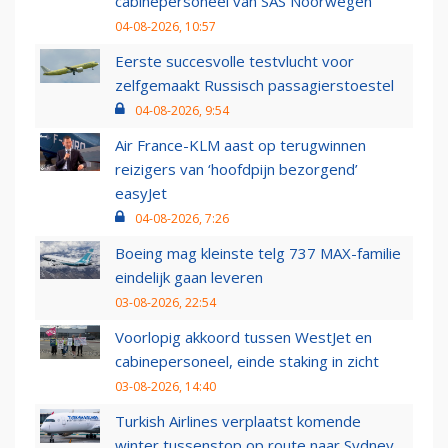
cabinepersoneel van SAS Noorwegen
04-08-2026, 10:57
Eerste succesvolle testvlucht voor
zelfgemaakt Russisch passagierstoestel
04-08-2026, 9:54
Air France-KLM aast op terugwinnen
reizigers van ‘hoofdpijn bezorgend’
easyJet
04-08-2026, 7:26
Boeing mag kleinste telg 737 MAX-familie
eindelijk gaan leveren
03-08-2026, 22:54
Voorlopig akkoord tussen WestJet en
cabinepersoneel, einde staking in zicht
03-08-2026, 14:40
Turkish Airlines verplaatst komende
winter tussenstop op route naar Sydney