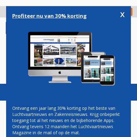
Overslaan
en
x
Digitaal Magazine
Registreer
Check in
naar
Profiteer nu van 30% korting
de
inhoud
gaan
Magazine
Podcasts
Vacatures
Toggl
naviga
Ontvang een jaar lang 30% korting op het beste van
Luchtvaartnieuws en Zakenreisnieuws. Krijg onbeperkt
toegang tot al het nieuws en de bijbehorende Apps.
UITBREIDING AANTAL
Ontvang tevens 12 maanden het Luchtvaartnieuws
INDONESISCHE
Magazine in de mail of op de mat.