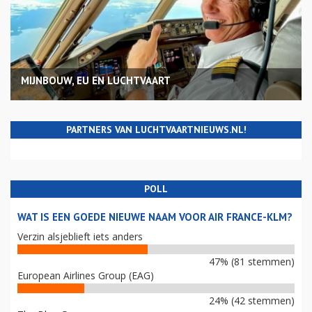
MIJNBOUW, EU EN LUCHTVAART
PARTNERS VAN LUCHTVAARTNIEUWS.NL!
POLL
WAT IS EEN GOEDE NIEUWE NAAM VOOR AIR FRANCE-KLM?
Verzin alsjeblieft iets anders
47% (81 stemmen)
European Airlines Group (EAG)
24% (42 stemmen)