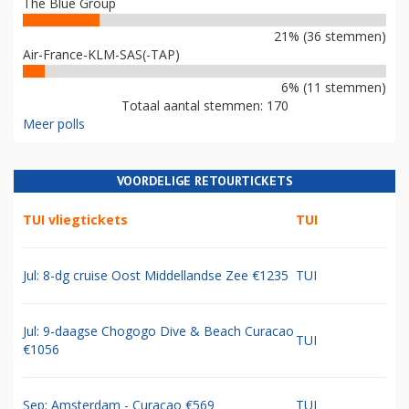
The Blue Group
21% (36 stemmen)
Air-France-KLM-SAS(-TAP)
6% (11 stemmen)
Totaal aantal stemmen: 170
Meer polls
VOORDELIGE RETOURTICKETS
TUI vliegtickets
TUI
Jul: 8-dg cruise Oost Middellandse Zee €1235
TUI
Jul: 9-daagse Chogogo Dive & Beach Curacao
TUI
€1056
Sep: Amsterdam - Curacao €569
TUI