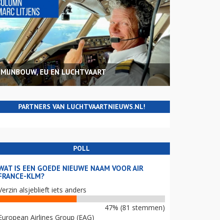
MIJNBOUW, EU EN LUCHTVAART
PARTNERS VAN LUCHTVAARTNIEUWS.NL!
POLL
WAT IS EEN GOEDE NIEUWE NAAM VOOR AIR
FRANCE-KLM?
Verzin alsjeblieft iets anders
47% (81 stemmen)
European Airlines Group (EAG)