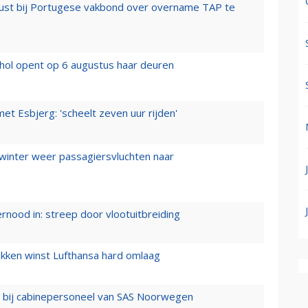
rust bij Portugese vakbond over overname TAP te
hol opent op 6 augustus haar deuren
t Esbjerg: 'scheelt zeven uur rijden'
 winter weer passagiersvluchten naar
ernood in: streep door vlootuitbreiding
ukken winst Lufthansa hard omlaag
 bij cabinepersoneel van SAS Noorwegen