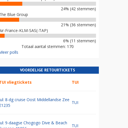
24% (42 stemmen)
The Blue Group
21% (36 stemmen)
Air-France-KLM-SAS(-TAP)
6% (11 stemmen)
Totaal aantal stemmen: 170
Meer polls
VOORDELIGE RETOURTICKETS
TUI vliegtickets
TUI
Jul: 8-dg cruise Oost Middellandse Zee
TUI
€1235
Jul: 9-daagse Chogogo Dive & Beach
TUI