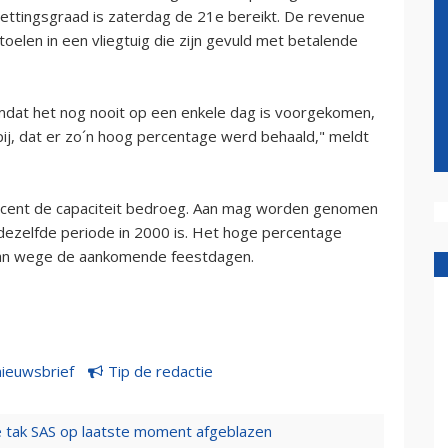
ttingsgraad is zaterdag de 21e bereikt. De revenue
oelen in een vliegtuig die zijn gevuld met betalende
mdat het nog nooit op een enkele dag is voorgekomen,
pij, dat er zo´n hoog percentage werd behaald," meldt
rocent de capaciteit bedroeg. Aan mag worden genomen
dezelfde periode in 2000 is. Het hoge percentage
 van wege de aankomende feestdagen.
nieuwsbrief
Tip de redactie
 tak SAS op laatste moment afgeblazen