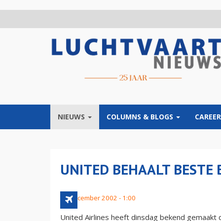
Overslaan
en
naar
de
inhoud
gaan
NIEUWS
COLUMNS & BLOGS
CAREER
UNITED BEHAALT BESTE 
25 december 2002 - 1:00
United Airlines heeft dinsdag bekend gemaakt 