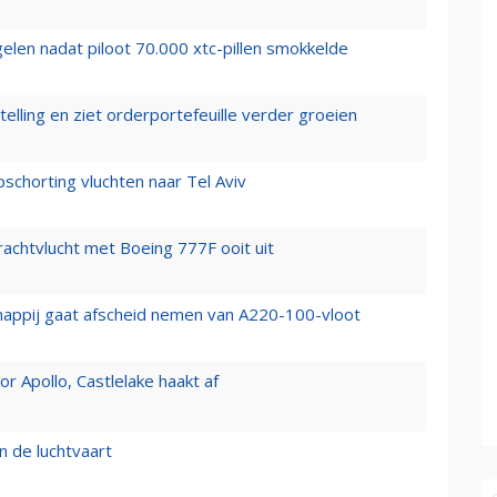
elen nadat piloot 70.000 xtc-pillen smokkelde
elling en ziet orderportefeuille verder groeien
chorting vluchten naar Tel Aviv
vrachtvlucht met Boeing 777F ooit uit
happij gaat afscheid nemen van A220-100-vloot
 Apollo, Castlelake haakt af
n de luchtvaart