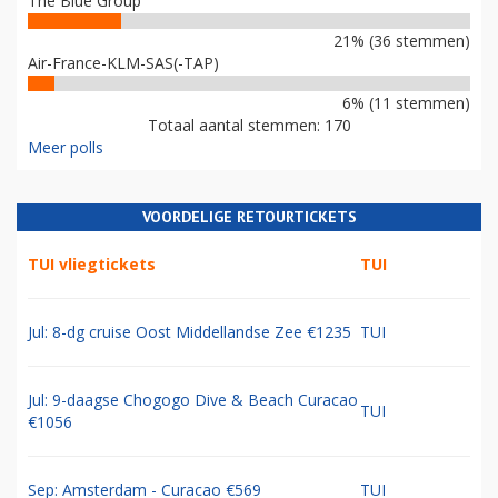
The Blue Group
21% (36 stemmen)
Air-France-KLM-SAS(-TAP)
6% (11 stemmen)
Totaal aantal stemmen: 170
Meer polls
VOORDELIGE RETOURTICKETS
TUI vliegtickets
TUI
Jul: 8-dg cruise Oost Middellandse Zee €1235
TUI
Jul: 9-daagse Chogogo Dive & Beach Curacao
TUI
€1056
Sep: Amsterdam - Curacao €569
TUI