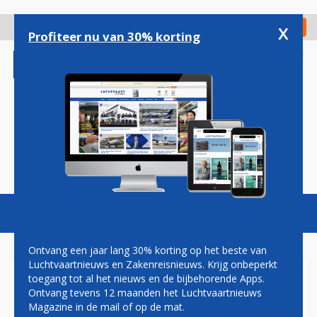
Overslaan
en
x
Digitaal Magazine
Registreer
Check in
naar
Profiteer nu van 30% korting
de
inhoud
gaan
Magazine
Podcasts
Vacatures
Toggl
naviga
Ontvang een jaar lang 30% korting op het beste van
Luchtvaartnieuws en Zakenreisnieuws. Krijg onbeperkt
toegang tot al het nieuws en de bijbehorende Apps.
UNITED BIEDT ALS EERSTE
Ontvang tevens 12 maanden het Luchtvaartnieuws
MAATSCHAPPIJ 2-RICHTING
Magazine in de mail of op de mat.