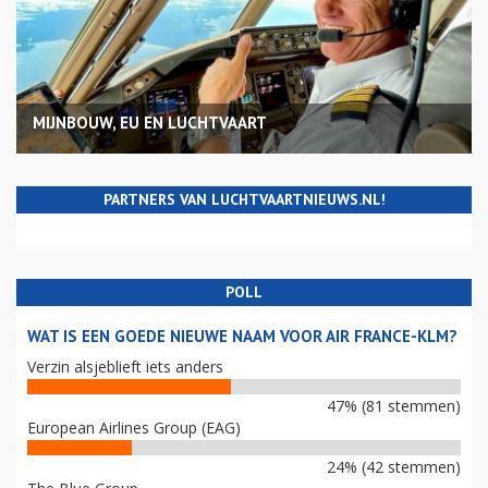
MIJNBOUW, EU EN LUCHTVAART
PARTNERS VAN LUCHTVAARTNIEUWS.NL!
POLL
WAT IS EEN GOEDE NIEUWE NAAM VOOR AIR FRANCE-KLM?
Verzin alsjeblieft iets anders
47% (81 stemmen)
European Airlines Group (EAG)
24% (42 stemmen)