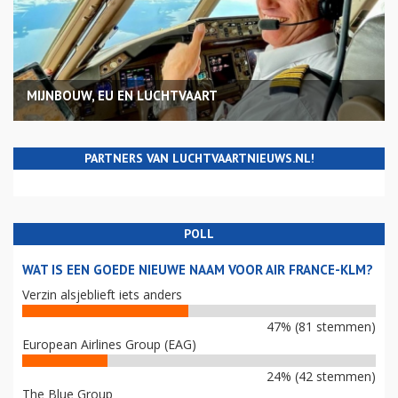
MIJNBOUW, EU EN LUCHTVAART
PARTNERS VAN LUCHTVAARTNIEUWS.NL!
POLL
WAT IS EEN GOEDE NIEUWE NAAM VOOR AIR FRANCE-KLM?
Verzin alsjeblieft iets anders
47% (81 stemmen)
European Airlines Group (EAG)
24% (42 stemmen)
The Blue Group