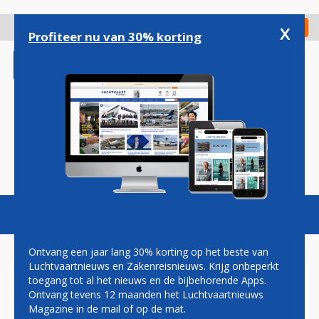
Overslaan
en
x
Digitaal Magazine
Registreer
Check in
naar
Profiteer nu van 30% korting
de
inhoud
gaan
Magazine
Podcasts
Vacatures
Toggl
naviga
Ontvang een jaar lang 30% korting op het beste van
Luchtvaartnieuws en Zakenreisnieuws. Krijg onbeperkt
toegang tot al het nieuws en de bijbehorende Apps.
VAKANTIESTAKING
Ontvang tevens 12 maanden het Luchtvaartnieuws
CABINEPERSONEEL EASYJET
Magazine in de mail of op de mat.