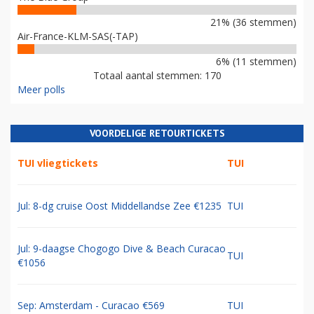
21% (36 stemmen)
Air-France-KLM-SAS(-TAP)
6% (11 stemmen)
Totaal aantal stemmen: 170
Meer polls
VOORDELIGE RETOURTICKETS
TUI vliegtickets
TUI
Jul: 8-dg cruise Oost Middellandse Zee €1235
TUI
Jul: 9-daagse Chogogo Dive & Beach Curacao
TUI
€1056
Sep: Amsterdam - Curacao €569
TUI