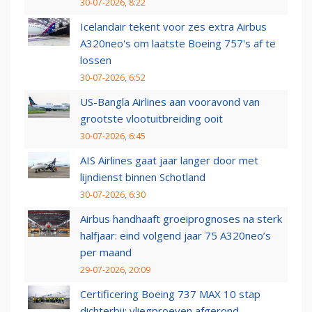
30-07-2026, 8:22
Icelandair tekent voor zes extra Airbus
A320neo's om laatste Boeing 757's af te
lossen
30-07-2026, 6:52
US-Bangla Airlines aan vooravond van
grootste vlootuitbreiding ooit
30-07-2026, 6:45
AIS Airlines gaat jaar langer door met
lijndienst binnen Schotland
30-07-2026, 6:30
Airbus handhaaft groeiprognoses na sterk
halfjaar: eind volgend jaar 75 A320neo’s
per maand
29-07-2026, 20:09
Certificering Boeing 737 MAX 10 stap
dichterbij: vliegproeven afgerond