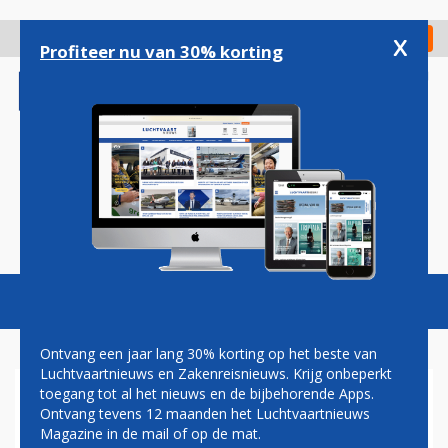
Overslaan
en
x
Digitaal Magazine
Registreer
Check in
naar
Profiteer nu van 30% korting
de
inhoud
gaan
Magazine
Podcasts
Vacatures
Toggl
naviga
Ontvang een jaar lang 30% korting op het beste van
Luchtvaartnieuws en Zakenreisnieuws. Krijg onbeperkt
toegang tot al het nieuws en de bijbehorende Apps.
VAKBONDEN AIR FRANCE
Ontvang tevens 12 maanden het Luchtvaartnieuws
HEBBEN EISEN VOOR SMITH
Magazine in de mail of op de mat.