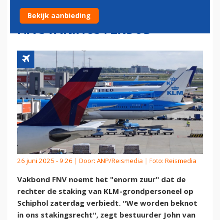
ZICH OP VERVOLGSTAPPEN
Bekijk aanbieding
NA STAKINGSVERBOD
26 juni 2025 - 9:26 | Door:
ANP/Reismedia
| Foto: Reismedia
Vakbond FNV noemt het "enorm zuur" dat de
rechter de staking van KLM-grondpersoneel op
Schiphol zaterdag verbiedt. "We worden beknot
in ons stakingsrecht", zegt bestuurder John van