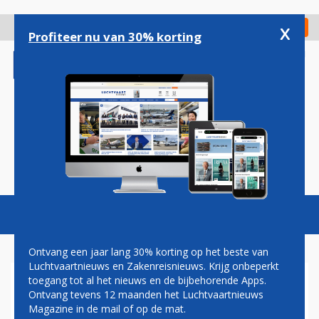
Overslaan
en
x
Digitaal Magazine
Registreer
Check in
naar
Profiteer nu van 30% korting
de
inhoud
gaan
Magazine
Podcasts
Vacatures
Toggl
naviga
Ontvang een jaar lang 30% korting op het beste van
Luchtvaartnieuws en Zakenreisnieuws. Krijg onbeperkt
toegang tot al het nieuws en de bijbehorende Apps.
VAKBONDEN KLM-
Ontvang tevens 12 maanden het Luchtvaartnieuws
GRONDPERSONEEL BERADEN
Magazine in de mail of op de mat.