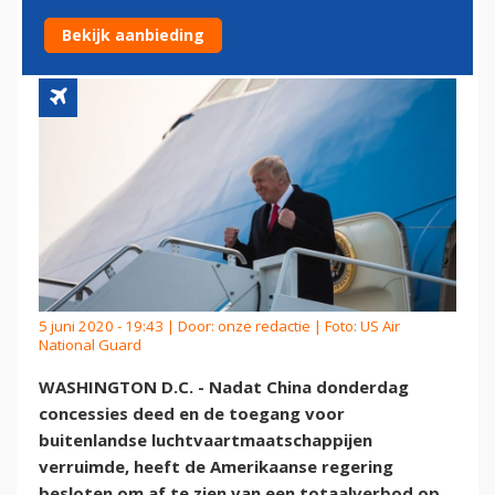
VLUCHTEN
Bekijk aanbieding
5 juni 2020 - 19:43 | Door:
onze redactie
| Foto: US Air
National Guard
WASHINGTON D.C. - Nadat China donderdag
concessies deed en de toegang voor
buitenlandse luchtvaartmaatschappijen
verruimde, heeft de Amerikaanse regering
besloten om af te zien van een totaalverbod op