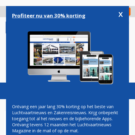
Overslaan
en
x
Digitaal Magazine
Registreer
Check in
naar
Profiteer nu van 30% korting
de
inhoud
gaan
Magazine
Podcasts
Vacatures
Toggl
naviga
Ontvang een jaar lang 30% korting op het beste van
Luchtvaartnieuws en Zakenreisnieuws. Krijg onbeperkt
toegang tot al het nieuws en de bijbehorende Apps.
VERENIGDE STATEN ZIEN AF
Ontvang tevens 12 maanden het Luchtvaartnieuws
VAN VERBOD OP CHINESE
Magazine in de mail of op de mat.