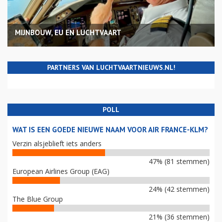
MIJNBOUW, EU EN LUCHTVAART
PARTNERS VAN LUCHTVAARTNIEUWS.NL!
POLL
WAT IS EEN GOEDE NIEUWE NAAM VOOR AIR FRANCE-KLM?
Verzin alsjeblieft iets anders
47% (81 stemmen)
European Airlines Group (EAG)
24% (42 stemmen)
The Blue Group
21% (36 stemmen)