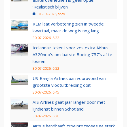
achteroverleunen is geen optie:
‘Realistisch blijven’
30-07-2026, 9:29
KLM laat verbetering zien in tweede
kwartaal, maar de weg is nog lang
30-07-2026, 8:22
Icelandair tekent voor zes extra Airbus
A320neo's om laatste Boeing 757's af te
lossen
30-07-2026, 6:52
US-Bangla Airlines aan vooravond van
grootste vlootuitbreiding ooit
30-07-2026, 6:45
AIS Airlines gaat jaar langer door met
lijndienst binnen Schotland
30-07-2026, 6:30
Airbus handhaaft groeiprognoses na sterk