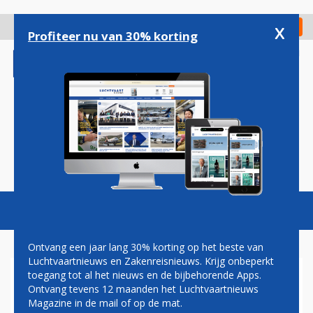
Overslaan
en
x
Digitaal Magazine
Registreer
Check in
naar
Profiteer nu van 30% korting
de
inhoud
gaan
Magazine
Podcasts
Vacatures
Toggl
naviga
Ontvang een jaar lang 30% korting op het beste van
Luchtvaartnieuws en Zakenreisnieuws. Krijg onbeperkt
toegang tot al het nieuws en de bijbehorende Apps.
VIER BENOEMINGEN IN EEN
Ontvang tevens 12 maanden het Luchtvaartnieuws
WEEK: STEEDS MEER
Magazine in de mail of op de mat.