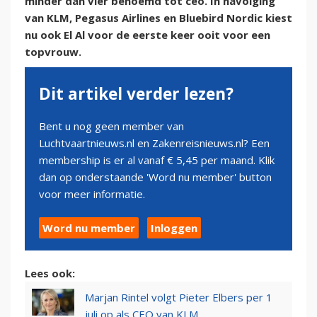
minder dan vier benoemd tot ceo. In navolging
van KLM, Pegasus Airlines en Bluebird Nordic kiest
nu ook El Al voor de eerste keer ooit voor een
topvrouw.
Dit artikel verder lezen?
Bent u nog geen member van
Luchtvaartnieuws.nl en Zakenreisnieuws.nl? Een
membership is er al vanaf € 5,45 per maand. Klik
dan op onderstaande 'Word nu member' button
voor meer informatie.
Word nu member
Inloggen
Lees ook:
Marjan Rintel volgt Pieter Elbers per 1
juli op als CEO van KLM