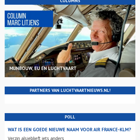
COLUMNS
MIJNBOUW, EU EN LUCHTVAART
PARTNERS VAN LUCHTVAARTNIEUWS.NL!
POLL
WAT IS EEN GOEDE NIEUWE NAAM VOOR AIR FRANCE-KLM?
Verzin alsjeblieft iets anders