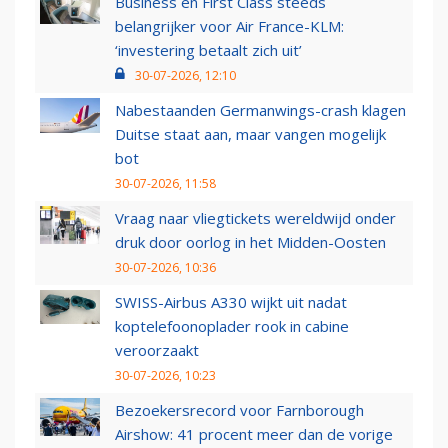
Business en First Class steeds
belangrijker voor Air France-KLM:
‘investering betaalt zich uit’
30-07-2026, 12:10
Nabestaanden Germanwings-crash klagen
Duitse staat aan, maar vangen mogelijk
bot
30-07-2026, 11:58
Vraag naar vliegtickets wereldwijd onder
druk door oorlog in het Midden-Oosten
30-07-2026, 10:36
SWISS-Airbus A330 wijkt uit nadat
koptelefoonoplader rook in cabine
veroorzaakt
30-07-2026, 10:23
Bezoekersrecord voor Farnborough
Airshow: 41 procent meer dan de vorige