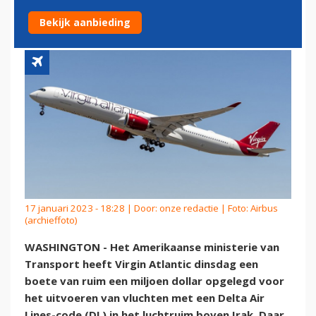
CODESHARE BOVEN IRAK
Bekijk aanbieding
17 januari 2023 - 18:28 | Door:
onze redactie
| Foto: Airbus
(archieffoto)
WASHINGTON - Het Amerikaanse ministerie van
Transport heeft Virgin Atlantic dinsdag een
boete van ruim een miljoen dollar opgelegd voor
het uitvoeren van vluchten met een Delta Air
Lines-code (DL) in het luchtruim boven Irak. Daar