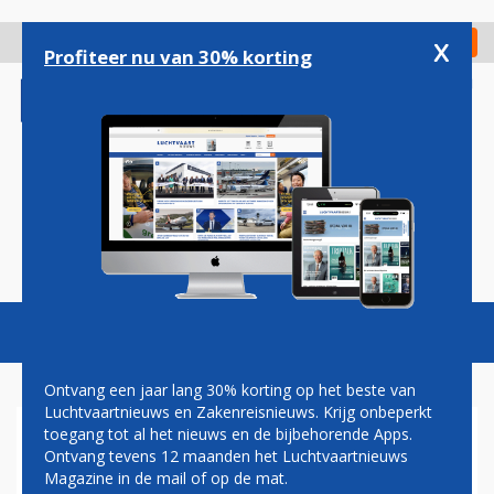
Overslaan
en
x
Digitaal Magazine
Registreer
Check in
naar
Profiteer nu van 30% korting
de
inhoud
gaan
Magazine
Podcasts
Vacatures
Toggl
naviga
Ontvang een jaar lang 30% korting op het beste van
Luchtvaartnieuws en Zakenreisnieuws. Krijg onbeperkt
toegang tot al het nieuws en de bijbehorende Apps.
VIRGIN ATLANTIC KRIJGT
Ontvang tevens 12 maanden het Luchtvaartnieuws
FORSE BOETE VOOR DELTA-
Magazine in de mail of op de mat.