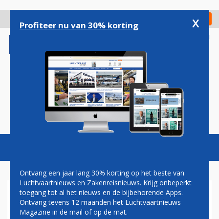
Overslaan
en
x
Digitaal Magazine
Registreer
Check in
naar
Profiteer nu van 30% korting
de
inhoud
gaan
Magazine
Podcasts
Vacatures
Toggl
naviga
Ontvang een jaar lang 30% korting op het beste van
Luchtvaartnieuws en Zakenreisnieuws. Krijg onbeperkt
toegang tot al het nieuws en de bijbehorende Apps.
VLUCHT BERLIJN-RHODOS
Ontvang tevens 12 maanden het Luchtvaartnieuws
MAAKT TUSSENSTOP IN
Magazine in de mail of op de mat.