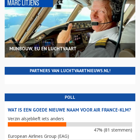
MIJNBOUW, EU EN LUCHTVAART
PARTNERS VAN LUCHTVAARTNIEUWS.NL!
POLL
WAT IS EEN GOEDE NIEUWE NAAM VOOR AIR FRANCE-KLM?
Verzin alsjeblieft iets anders
47% (81 stemmen)
European Airlines Group (EAG)