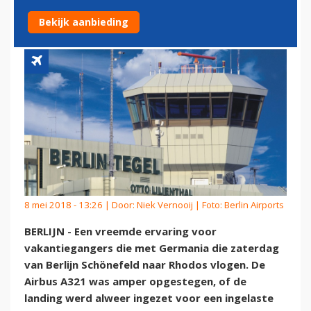
BERLIJN
Bekijk aanbieding
8 mei 2018 - 13:26 | Door:
Niek Vernooij
| Foto: Berlin Airports
BERLIJN - Een vreemde ervaring voor
vakantiegangers die met Germania die zaterdag
van Berlijn Schönefeld naar Rhodos vlogen. De
Airbus A321 was amper opgestegen, of de
landing werd alweer ingezet voor een ingelaste