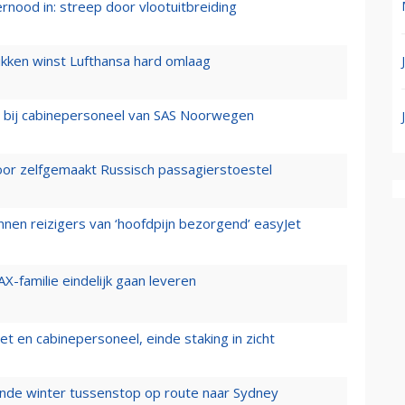
ernood in: streep door vlootuitbreiding
ukken winst Lufthansa hard omlaag
 bij cabinepersoneel van SAS Noorwegen
voor zelfgemaakt Russisch passagierstoestel
nen reizigers van ‘hoofdpijn bezorgend’ easyJet
X-familie eindelijk gaan leveren
t en cabinepersoneel, einde staking in zicht
mende winter tussenstop op route naar Sydney