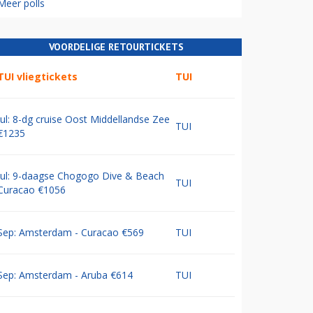
Meer polls
VOORDELIGE RETOURTICKETS
TUI vliegtickets
TUI
Jul: 8-dg cruise Oost Middellandse Zee
TUI
€1235
Jul: 9-daagse Chogogo Dive & Beach
TUI
Curacao €1056
Sep: Amsterdam - Curacao €569
TUI
Sep: Amsterdam - Aruba €614
TUI