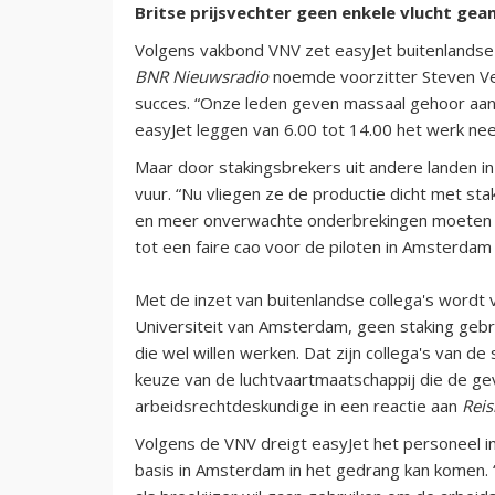
Britse prijsvechter geen enkele vlucht gea
Volgens vakbond VNV zet easyJet buitenlandse
BNR Nieuwsradio
noemde voorzitter Steven Ve
succes. “Onze leden geven massaal gehoor aan 
easyJet leggen van 6.00 tot 14.00 het werk nee
Maar door stakingsbrekers uit andere landen in
vuur. “Nu vliegen ze de productie dicht met st
en meer onverwachte onderbrekingen moeten
tot een faire cao voor de piloten in Amsterdam
Met de inzet van buitenlandse collega's wordt 
Universiteit van Amsterdam, geen staking gebro
die wel willen werken. Dat zijn collega's van de
keuze van de luchtvaartmaatschappij die de ge
arbeidsrechtdeskundige in een reactie aan
Rei
Volgens de VNV dreigt easyJet het personeel in
basis in Amsterdam in het gedrang kan komen.