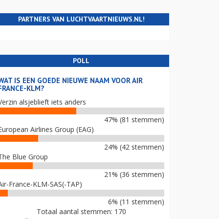
PARTNERS VAN LUCHTVAARTNIEUWS.NL!
POLL
WAT IS EEN GOEDE NIEUWE NAAM VOOR AIR
FRANCE-KLM?
Verzin alsjeblieft iets anders
47% (81 stemmen)
European Airlines Group (EAG)
24% (42 stemmen)
The Blue Group
21% (36 stemmen)
Air-France-KLM-SAS(-TAP)
6% (11 stemmen)
Totaal aantal stemmen: 170