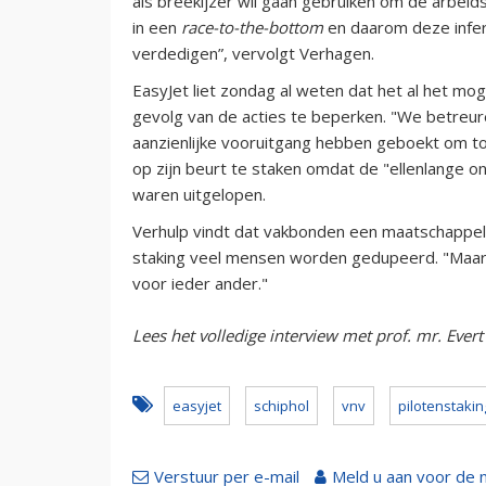
als breekijzer wil gaan gebruiken om de arbei
in een
race-to-the-bottom
en daarom deze infer
verdedigen”, vervolgt Verhagen.
EasyJet liet zondag al weten dat het al het mo
gevolg van de acties te beperken. "We betreu
aanzienlijke vooruitgang hebben geboekt om to
op zijn beurt te staken omdat de "ellenlange o
waren uitgelopen.
Verhulp vindt dat vakbonden een maatschappeli
staking veel mensen worden gedupeerd. "Maar ui
voor ieder ander."
Lees het volledige interview met prof. mr. Ever
easyjet
schiphol
vnv
pilotenstakin
Verstuur per e-mail
Meld u aan voor de 