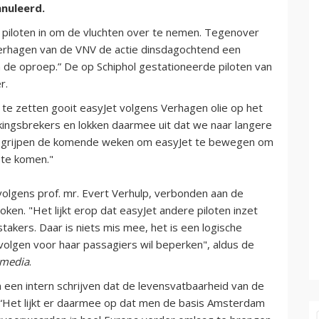
nnuleerd.
 piloten in om de vluchten over te nemen. Tegenover
rhagen van de VNV de actie dinsdagochtend een
de oproep.” De op Schiphol gestationeerde piloten van
r.
 te zetten gooit easyJet volgens Verhagen olie op het
akingsbrekers en lokken daarmee uit dat we naar langere
 grijpen de komende weken om easyJet te bewegen om
 te komen."
volgens prof. mr. Evert Verhulp, verbonden aan de
ken. "Het lijkt erop dat easyJet andere piloten inzet
 stakers. Daar is niets mis mee, het is een logische
volgen voor haar passagiers wil beperken", aldus de
smedia
.
 een intern schrijven dat de levensvatbaarheid van de
 “Het lijkt er daarmee op dat men de basis Amsterdam