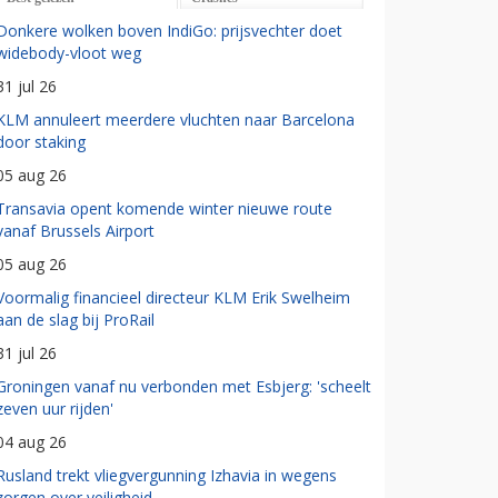
Donkere wolken boven IndiGo: prijsvechter doet
widebody-vloot weg
31 jul 26
KLM annuleert meerdere vluchten naar Barcelona
door staking
05 aug 26
Transavia opent komende winter nieuwe route
vanaf Brussels Airport
05 aug 26
Voormalig financieel directeur KLM Erik Swelheim
aan de slag bij ProRail
31 jul 26
Groningen vanaf nu verbonden met Esbjerg: 'scheelt
zeven uur rijden'
04 aug 26
Rusland trekt vliegvergunning Izhavia in wegens
zorgen over veiligheid