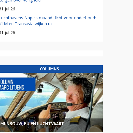
31 jul 26
Luchthavens Napels maand dicht voor onderhoud:
KLM en Transavia wijken uit
31 jul 26
COLUMNS
MIJNBOUW, EU EN LUCHTVAART