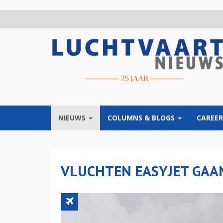
Overslaan
en
naar
de
inhoud
gaan
NIEUWS
COLUMNS & BLOGS
CAREER
VLUCHTEN EASYJET GAA