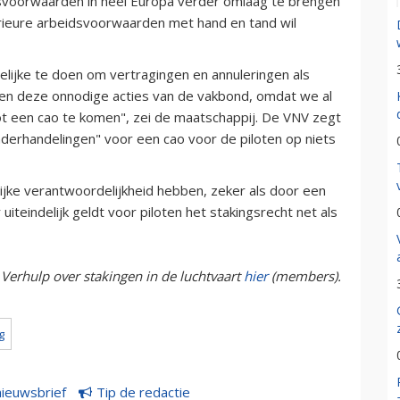
dsvoorwaarden in heel Europa verder omlaag te brengen
ieure arbeidsvoorwaarden met hand en tand wil
gelijke te doen om vertragingen en annuleringen als
ren deze onnodige acties van de vakbond, omdat we al
t een cao te komen", zei de maatschappij. De VNV zegt
nderhandelingen" voor een cao voor de piloten op niets
jke verantwoordelijkheid hebben, zeker als door een
teindelijk geldt voor piloten het stakingsrecht net als
t Verhulp over stakingen in de luchtvaart
hier
(members).
g
nieuwsbrief
Tip de redactie