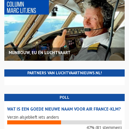
MIJNBOUW, EU EN LUCHTVAART
PARTNERS VAN LUCHTVAARTNIEUWS.NL!
POLL
WAT IS EEN GOEDE NIEUWE NAAM VOOR AIR FRANCE-KLM?
Verzin alsjeblieft iets anders
47% (81 stemmen)