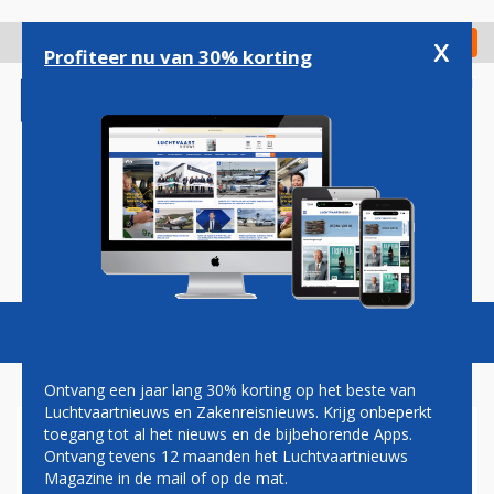
Overslaan
en
x
Digitaal Magazine
Registreer
Check in
naar
Profiteer nu van 30% korting
de
inhoud
gaan
Magazine
Podcasts
Vacatures
Toggl
naviga
Ontvang een jaar lang 30% korting op het beste van
Luchtvaartnieuws en Zakenreisnieuws. Krijg onbeperkt
toegang tot al het nieuws en de bijbehorende Apps.
VNC: CAO-
Ontvang tevens 12 maanden het Luchtvaartnieuws
ONDERHANDELINGEN MET
Magazine in de mail of op de mat.