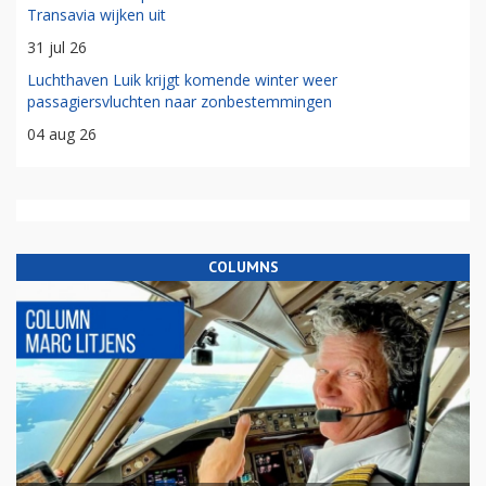
Transavia wijken uit
31 jul 26
Luchthaven Luik krijgt komende winter weer
passagiersvluchten naar zonbestemmingen
04 aug 26
COLUMNS