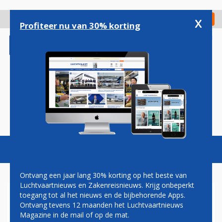
Overslaan
en
x
Digitaal Magazine
Registreer
Check in
naar
Profiteer nu van 30% korting
de
inhoud
gaan
Magazine
Podcasts
Vacatures
Toggl
naviga
Ontvang een jaar lang 30% korting op het beste van
Luchtvaartnieuws en Zakenreisnieuws. Krijg onbeperkt
toegang tot al het nieuws en de bijbehorende Apps.
VOOR EASYJET DREIGT
Ontvang tevens 12 maanden het Luchtvaartnieuws
OPSPLITSING EN VERKOOP
Magazine in de mail of op de mat.