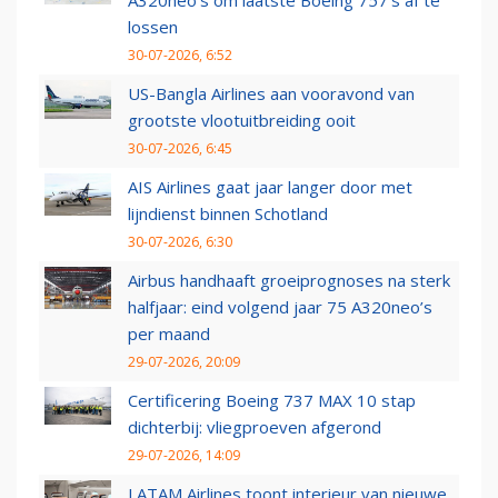
A320neo's om laatste Boeing 757's af te
lossen
30-07-2026, 6:52
US-Bangla Airlines aan vooravond van
grootste vlootuitbreiding ooit
30-07-2026, 6:45
AIS Airlines gaat jaar langer door met
lijndienst binnen Schotland
30-07-2026, 6:30
Airbus handhaaft groeiprognoses na sterk
halfjaar: eind volgend jaar 75 A320neo’s
per maand
29-07-2026, 20:09
Certificering Boeing 737 MAX 10 stap
dichterbij: vliegproeven afgerond
29-07-2026, 14:09
LATAM Airlines toont interieur van nieuwe