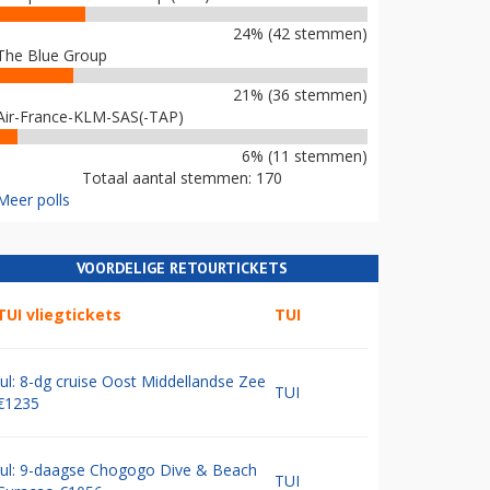
24% (42 stemmen)
The Blue Group
21% (36 stemmen)
Air-France-KLM-SAS(-TAP)
6% (11 stemmen)
Totaal aantal stemmen: 170
Meer polls
VOORDELIGE RETOURTICKETS
TUI vliegtickets
TUI
Jul: 8-dg cruise Oost Middellandse Zee
TUI
€1235
Jul: 9-daagse Chogogo Dive & Beach
TUI