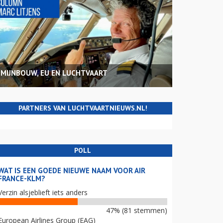
MIJNBOUW, EU EN LUCHTVAART
PARTNERS VAN LUCHTVAARTNIEUWS.NL!
POLL
WAT IS EEN GOEDE NIEUWE NAAM VOOR AIR
FRANCE-KLM?
Verzin alsjeblieft iets anders
47% (81 stemmen)
European Airlines Group (EAG)