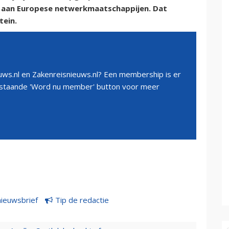
t aan Europese netwerkmaatschappijen. Dat
tein.
ws.nl en Zakenreisnieuws.nl? Een membership is er
erstaande 'Word nu member' button voor meer
nieuwsbrief
Tip de redactie