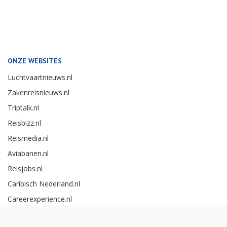
ONZE WEBSITES
Luchtvaartnieuws.nl
Zakenreisnieuws.nl
Triptalk.nl
Reisbizz.nl
Reismedia.nl
Aviabanen.nl
Reisjobs.nl
Caribisch Nederland.nl
Careerexperience.nl
Zakenreisawards.nl