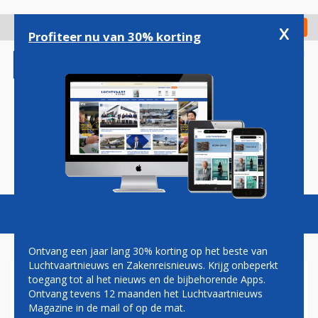
Overslaan
en
x
Digitaal Magazine
Registreer
Check in
naar
Profiteer nu van 30% korting
de
inhoud
gaan
Magazine
Podcasts
Vacatures
Toggl
naviga
Ontvang een jaar lang 30% korting op het beste van
Luchtvaartnieuws en Zakenreisnieuws. Krijg onbeperkt
toegang tot al het nieuws en de bijbehorende Apps.
WENEN TWINTIGSTE WIZZ
Ontvang tevens 12 maanden het Luchtvaartnieuws
AIR-BESTEMMING VANAF
Magazine in de mail of op de mat.