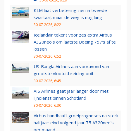
30-07-2026, 9:29
KLM laat verbetering zien in tweede
kwartaal, maar de weg is nog lang
30-07-2026, 8:22
Icelandair tekent voor zes extra Airbus
A320neo's om laatste Boeing 757's af te
lossen
30-07-2026, 6:52
US-Bangla Airlines aan vooravond van
grootste vlootuitbreiding ooit
30-07-2026, 6:45
AIS Airlines gaat jaar langer door met
lijndienst binnen Schotland
30-07-2026, 6:30
Airbus handhaaft groeiprognoses na sterk
halfjaar: eind volgend jaar 75 A320neo’s
per maand