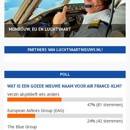
MIJNBOUW, EU EN LUCHTVAART
PARTNERS VAN LUCHTVAARTNIEUWS.NL!
POLL
WAT IS EEN GOEDE NIEUWE NAAM VOOR AIR FRANCE-KLM?
Verzin alsjeblieft iets anders
47% (81 stemmen)
European Airlines Group (EAG)
24% (42 stemmen)
The Blue Group