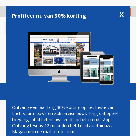
Overslaan
en
x
Digitaal Magazine
Registreer
Check in
naar
Profiteer nu van 30% korting
de
inhoud
gaan
Magazine
Podcasts
Vacatures
Toggl
naviga
Ontvang een jaar lang 30% korting op het beste van
Luchtvaartnieuws en Zakenreisnieuws. Krijg onbeperkt
toegang tot al het nieuws en de bijbehorende Apps.
WESTJET VAN TORONTO
Ontvang tevens 12 maanden het Luchtvaartnieuws
NAAR LOS ANGELES
Magazine in de mail of op de mat.