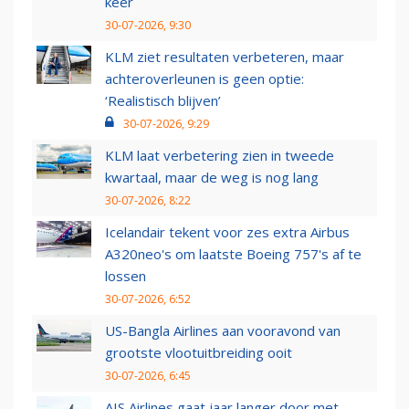
keer
30-07-2026, 9:30
KLM ziet resultaten verbeteren, maar
achteroverleunen is geen optie:
‘Realistisch blijven’
30-07-2026, 9:29
KLM laat verbetering zien in tweede
kwartaal, maar de weg is nog lang
30-07-2026, 8:22
Icelandair tekent voor zes extra Airbus
A320neo's om laatste Boeing 757's af te
lossen
30-07-2026, 6:52
US-Bangla Airlines aan vooravond van
grootste vlootuitbreiding ooit
30-07-2026, 6:45
AIS Airlines gaat jaar langer door met