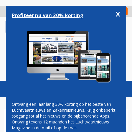
Overslaan
en
x
Digitaal Magazine
Registreer
Check in
naar
Profiteer nu van 30% korting
de
inhoud
gaan
Magazine
Podcasts
Vacatures
Toggl
naviga
Ontvang een jaar lang 30% korting op het beste van
Luchtvaartnieuws en Zakenreisnieuws. Krijg onbeperkt
toegang tot al het nieuws en de bijbehorende Apps.
BOB CUMMINGS
Ontvang tevens 12 maanden het Luchtvaartnieuws
Magazine in de mail of op de mat.