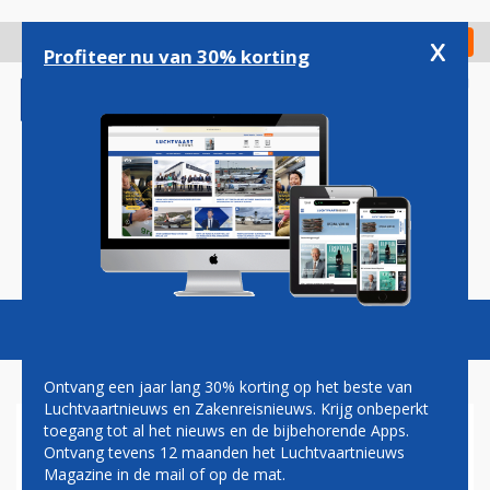
Overslaan
en
x
Digitaal Magazine
Registreer
Check in
naar
Profiteer nu van 30% korting
de
inhoud
gaan
Magazine
Podcasts
Vacatures
Toggl
naviga
Ontvang een jaar lang 30% korting op het beste van
Luchtvaartnieuws en Zakenreisnieuws. Krijg onbeperkt
toegang tot al het nieuws en de bijbehorende Apps.
AGRESSIEVE POOLSE
Ontvang tevens 12 maanden het Luchtvaartnieuws
REIZIGER AANGEHOUDEN OP
Magazine in de mail of op de mat.