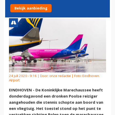
EINDHOVEN AIRPORT
Bekijk aanbieding
24 juli 2020 - 9:16 | Door:
onze redactie
| Foto: Eindhoven
Airport
EINDHOVEN - De Koninklijke Marechaussee heeft
donderdagavond een dronken Poolse reiziger
aangehouden die stennis schopte aan boord van
een vliegtuig. Het toestel stond op het punt te
vertrekken richting Polen toen de marechaussee