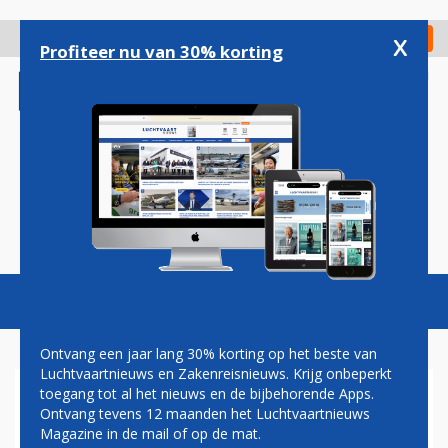
Overslaan
en
x
Digitaal Magazine
Registreer
Check in
naar
Profiteer nu van 30% korting
de
inhoud
gaan
Magazine
Podcasts
Vacatures
Toggl
naviga
Ontvang een jaar lang 30% korting op het beste van
Luchtvaartnieuws en Zakenreisnieuws. Krijg onbeperkt
toegang tot al het nieuws en de bijbehorende Apps.
AIR FORCE ONE GEARRIVEERD
Ontvang tevens 12 maanden het Luchtvaartnieuws
OP ZAVENTEM
Magazine in de mail of op de mat.