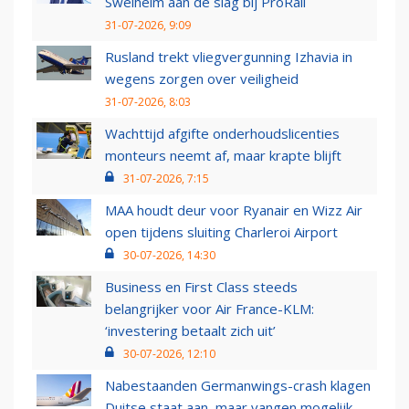
Swelheim aan de slag bij ProRail
31-07-2026, 9:09
Rusland trekt vliegvergunning Izhavia in
wegens zorgen over veiligheid
31-07-2026, 8:03
Wachttijd afgifte onderhoudslicenties
monteurs neemt af, maar krapte blijft
31-07-2026, 7:15
MAA houdt deur voor Ryanair en Wizz Air
open tijdens sluiting Charleroi Airport
30-07-2026, 14:30
Business en First Class steeds
belangrijker voor Air France-KLM:
‘investering betaalt zich uit’
30-07-2026, 12:10
Nabestaanden Germanwings-crash klagen
Duitse staat aan, maar vangen mogelijk