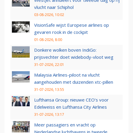
WestJet annuleert voor tweede dag op rij
vlucht naar Schiphol
03-08-2026, 10:02
VisionSafe wijst Europese airlines op
gevaren rook in de cockpit
01-08-2026, 8:00
Donkere wolken boven IndiGo:
prijsvechter doet widebody-vloot weg
31-07-2026, 22:01
Malaysia Airlines-piloot na vlucht
aangehouden met duizenden xtc-pillen
31-07-2026, 13:55
Lufthansa Group: nieuwe CEO’s voor
Edelweiss en Lufthansa City Airlines
31-07-2026, 13:17
Meer passagiers en vracht op
Nederlandse luchthavens in tweede