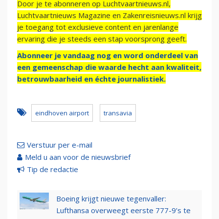
Door je te abonneren op Luchtvaartnieuws.nl,
Luchtvaartnieuws Magazine en Zakenreisnieuws.nl krijg
je toegang tot exclusieve content en jarenlange
ervaring die je steeds een stap voorsprong geeft.
Abonneer je vandaag nog en word onderdeel van
een gemeenschap die waarde hecht aan kwaliteit,
betrouwbaarheid en échte journalistiek.
eindhoven airport
transavia
Verstuur per e-mail
Meld u aan voor de nieuwsbrief
Tip de redactie
Boeing krijgt nieuwe tegenvaller:
Lufthansa overweegt eerste 777-9’s te