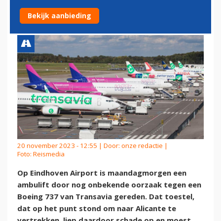
EINDHOVEN AIRPORT
Bekijk aanbieding
20 november 2023 - 12:55 | Door:
onze redactie
|
Foto: Reismedia
Op Eindhoven Airport is maandagmorgen een
ambulift door nog onbekende oorzaak tegen een
Boeing 737 van Transavia gereden. Dat toestel,
dat op het punt stond om naar Alicante te
vertrekken, liep daardoor schade op en moest