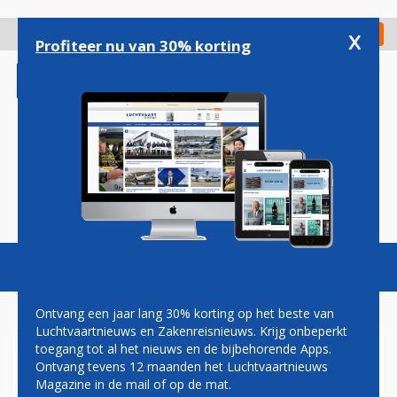
Overslaan
en
x
Digitaal Magazine
Registreer
Check in
naar
Profiteer nu van 30% korting
de
inhoud
gaan
Magazine
Podcasts
Vacatures
Toggl
naviga
Ontvang een jaar lang 30% korting op het beste van
Luchtvaartnieuws en Zakenreisnieuws. Krijg onbeperkt
toegang tot al het nieuws en de bijbehorende Apps.
AMBULIFT BOTST TEGEN
Ontvang tevens 12 maanden het Luchtvaartnieuws
TRANSAVIA BOEING 737 OP
Magazine in de mail of op de mat.