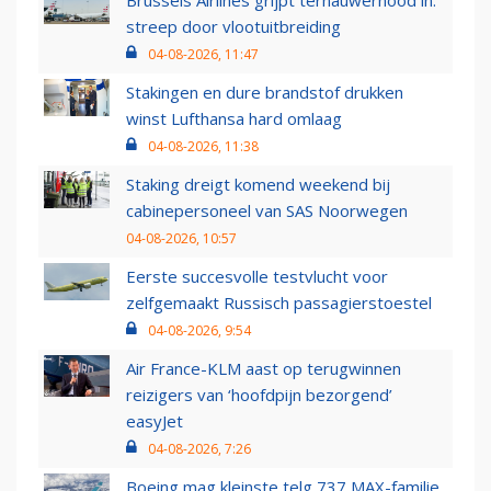
Brussels Airlines grijpt ternauwernood in:
streep door vlootuitbreiding
04-08-2026, 11:47
Stakingen en dure brandstof drukken
winst Lufthansa hard omlaag
04-08-2026, 11:38
Staking dreigt komend weekend bij
cabinepersoneel van SAS Noorwegen
04-08-2026, 10:57
Eerste succesvolle testvlucht voor
zelfgemaakt Russisch passagierstoestel
04-08-2026, 9:54
Air France-KLM aast op terugwinnen
reizigers van ‘hoofdpijn bezorgend’
easyJet
04-08-2026, 7:26
Boeing mag kleinste telg 737 MAX-familie