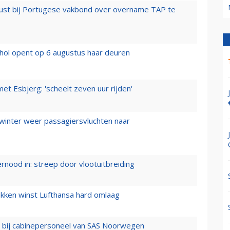
rust bij Portugese vakbond over overname TAP te
hol opent op 6 augustus haar deuren
t Esbjerg: 'scheelt zeven uur rijden'
 winter weer passagiersvluchten naar
ernood in: streep door vlootuitbreiding
ukken winst Lufthansa hard omlaag
 bij cabinepersoneel van SAS Noorwegen