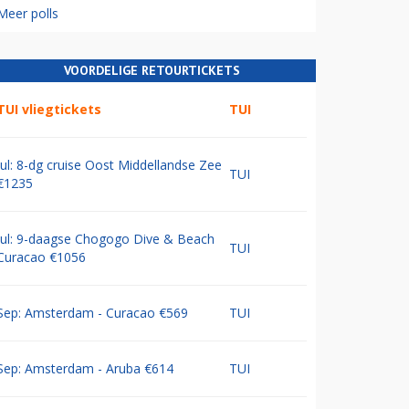
Meer polls
VOORDELIGE RETOURTICKETS
TUI vliegtickets
TUI
Jul: 8-dg cruise Oost Middellandse Zee
TUI
€1235
Jul: 9-daagse Chogogo Dive & Beach
TUI
Curacao €1056
Sep: Amsterdam - Curacao €569
TUI
Sep: Amsterdam - Aruba €614
TUI