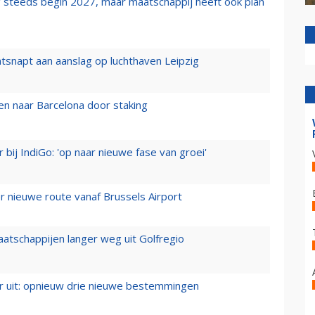
 steeds begin 2027, maar maatschappij heeft ook plan
tsnapt aan aanslag op luchthaven Leipzig
n naar Barcelona door staking
 bij IndiGo: 'op naar nieuwe fase van groei'
 nieuwe route vanaf Brussels Airport
aatschappijen langer weg uit Golfregio
er uit: opnieuw drie nieuwe bestemmingen