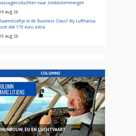
passagiersvluchten naar zonbestemmingen
04 aug 26
Raamstoeltje in de Business Class? Bij Lufthansa
kost dat 170 euro extra
05 aug 26
COLUMNS
MIJNBOUW, EU EN LUCHTVAART