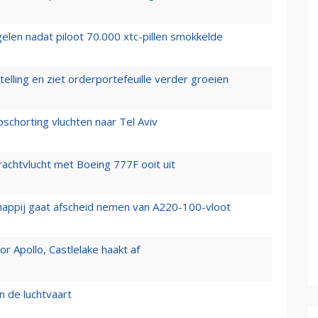
elen nadat piloot 70.000 xtc-pillen smokkelde
elling en ziet orderportefeuille verder groeien
chorting vluchten naar Tel Aviv
vrachtvlucht met Boeing 777F ooit uit
happij gaat afscheid nemen van A220-100-vloot
 Apollo, Castlelake haakt af
n de luchtvaart