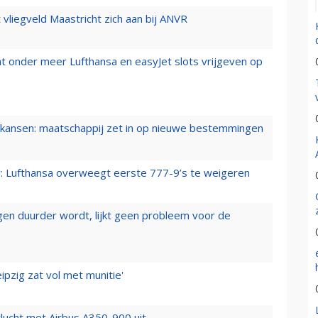
t vliegveld Maastricht zich aan bij ANVR
t onder meer Lufthansa en easyJet slots vrijgeven op
ansen: maatschappij zet in op nieuwe bestemmingen
er: Lufthansa overweegt eerste 777-9’s te weigeren
iegen duurder wordt, lijkt geen probleem voor de
ipzig zat vol met munitie'
lucht met Airbus A350-900 uit