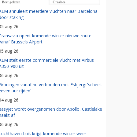
Best gelezen
Crashes
KLM annuleert meerdere vluchten naar Barcelona
door staking
05 aug 26
Transavia opent komende winter nieuwe route
vanaf Brussels Airport
05 aug 26
KLM stelt eerste commerciële vlucht met Airbus
A350-900 uit
06 aug 26
Groningen vanaf nu verbonden met Esbjerg: 'scheelt
zeven uur rijden'
04 aug 26
easyJet wordt overgenomen door Apollo, Castlelake
haakt af
06 aug 26
Luchthaven Luik krijgt komende winter weer