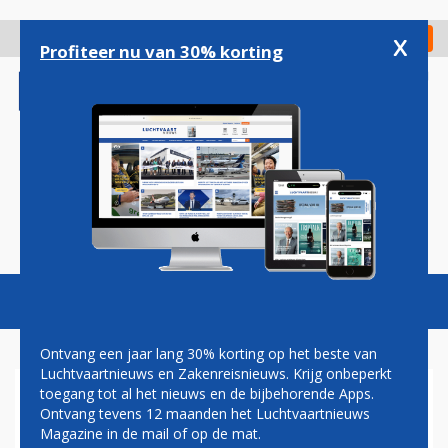
Overslaan
en
x
Digitaal Magazine
Registreer
Check in
naar
Profiteer nu van 30% korting
de
inhoud
gaan
Magazine
Podcasts
Vacatures
Toggl
naviga
Ontvang een jaar lang 30% korting op het beste van
Luchtvaartnieuws en Zakenreisnieuws. Krijg onbeperkt
toegang tot al het nieuws en de bijbehorende Apps.
BEURSGANG SCHIPHOL KOMT
Ontvang tevens 12 maanden het Luchtvaartnieuws
DICHTERBIJ
Magazine in de mail of op de mat.