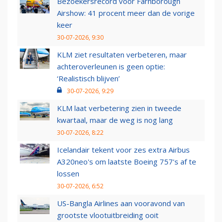
Bezoekersrecord voor Farnborough
Airshow: 41 procent meer dan de vorige
keer
30-07-2026, 9:30
KLM ziet resultaten verbeteren, maar
achteroverleunen is geen optie:
‘Realistisch blijven’
30-07-2026, 9:29
KLM laat verbetering zien in tweede
kwartaal, maar de weg is nog lang
30-07-2026, 8:22
Icelandair tekent voor zes extra Airbus
A320neo's om laatste Boeing 757's af te
lossen
30-07-2026, 6:52
US-Bangla Airlines aan vooravond van
grootste vlootuitbreiding ooit