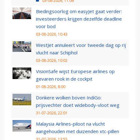
03-08-2026, 11:06
Biedingsoorlog om easyJet gaat verder:
investeerders krijgen dezelfde deadline
voor bod
03-08-2026, 10:43
WestJet annuleert voor tweede dag op rij
vlucht naar Schiphol
03-08-2026, 10:02
VisionSafe wijst Europese airlines op
gevaren rook in de cockpit
01-08-2026, 8:00
Donkere wolken boven IndiGo:
prijsvechter doet widebody-vloot weg
31-07-2026, 22:01
Malaysia Airlines-piloot na vlucht
aangehouden met duizenden xtc-pillen
31-07-2026, 13:55