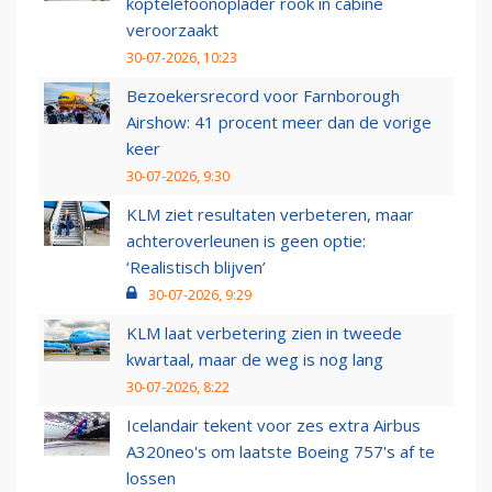
koptelefoonoplader rook in cabine
veroorzaakt
30-07-2026, 10:23
Bezoekersrecord voor Farnborough
Airshow: 41 procent meer dan de vorige
keer
30-07-2026, 9:30
KLM ziet resultaten verbeteren, maar
achteroverleunen is geen optie:
‘Realistisch blijven’
30-07-2026, 9:29
KLM laat verbetering zien in tweede
kwartaal, maar de weg is nog lang
30-07-2026, 8:22
Icelandair tekent voor zes extra Airbus
A320neo's om laatste Boeing 757's af te
lossen