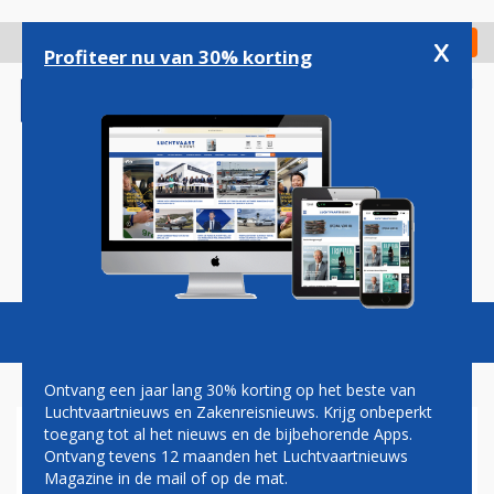
Overslaan
en
x
Digitaal Magazine
Registreer
Check in
naar
Profiteer nu van 30% korting
de
inhoud
gaan
Magazine
Podcasts
Vacatures
Toggl
naviga
Ontvang een jaar lang 30% korting op het beste van
Luchtvaartnieuws en Zakenreisnieuws. Krijg onbeperkt
toegang tot al het nieuws en de bijbehorende Apps.
BRUSSELS AIRPORT WACHT
Ontvang tevens 12 maanden het Luchtvaartnieuws
RECORDDRUKTE IN WEEKEND
Magazine in de mail of op de mat.