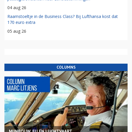
04 aug 26
Raamstoeltje in de Business Class? Bij Lufthansa kost dat
170 euro extra
05 aug 26
COLUMNS
MIJNBOUW, EU EN LUCHTVAART