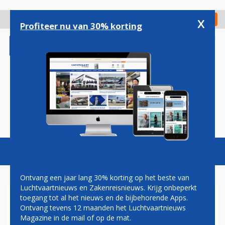
Overslaan
en
x
Digitaal Magazine
Registreer
Check in
naar
Profiteer nu van 30% korting
de
inhoud
gaan
Magazine
Podcasts
Vacatures
Toggl
naviga
Ontvang een jaar lang 30% korting op het beste van
Luchtvaartnieuws en Zakenreisnieuws. Krijg onbeperkt
toegang tot al het nieuws en de bijbehorende Apps.
BRUSSELS AIRPORT WACHT
Ontvang tevens 12 maanden het Luchtvaartnieuws
RECORDDRUKTE IN WEEKEND
Magazine in de mail of op de mat.