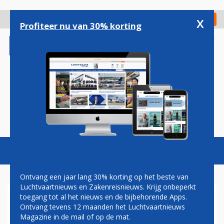
Overslaan
en
x
Digitaal Magazine
Registreer
Check in
naar
Profiteer nu van 30% korting
de
inhoud
gaan
Magazine
Podcasts
Vacatures
Toggl
naviga
Ontvang een jaar lang 30% korting op het beste van
Luchtvaartnieuws en Zakenreisnieuws. Krijg onbeperkt
toegang tot al het nieuws en de bijbehorende Apps.
DIGITALE OMROEPER OP
Ontvang tevens 12 maanden het Luchtvaartnieuws
GRONINGEN AIRPORT EELDE
Magazine in de mail of op de mat.