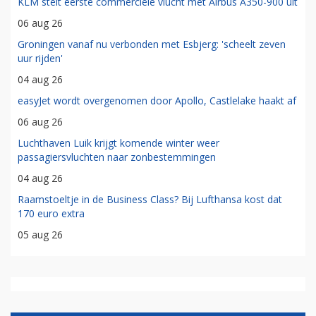
KLM stelt eerste commerciële vlucht met Airbus A350-900 uit
06 aug 26
Groningen vanaf nu verbonden met Esbjerg: 'scheelt zeven
uur rijden'
04 aug 26
easyJet wordt overgenomen door Apollo, Castlelake haakt af
06 aug 26
Luchthaven Luik krijgt komende winter weer
passagiersvluchten naar zonbestemmingen
04 aug 26
Raamstoeltje in de Business Class? Bij Lufthansa kost dat
170 euro extra
05 aug 26