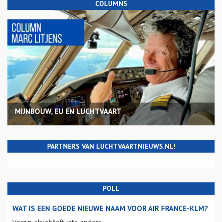
COLUMNS
MIJNBOUW, EU EN LUCHTVAART
PARTNERS VAN LUCHTVAARTNIEUWS.NL!
POLL
WAT IS EEN GOEDE NIEUWE NAAM VOOR AIR FRANCE-KLM?