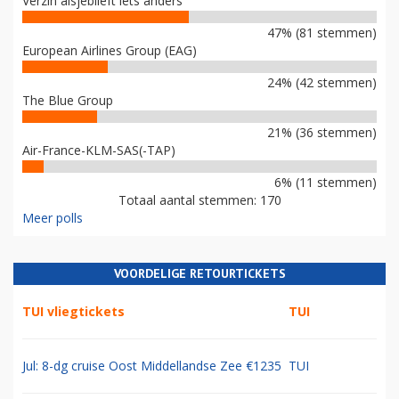
Verzin alsjeblieft iets anders
47% (81 stemmen)
European Airlines Group (EAG)
24% (42 stemmen)
The Blue Group
21% (36 stemmen)
Air-France-KLM-SAS(-TAP)
6% (11 stemmen)
Totaal aantal stemmen: 170
Meer polls
VOORDELIGE RETOURTICKETS
TUI vliegtickets
TUI
Jul: 8-dg cruise Oost Middellandse Zee €1235
TUI