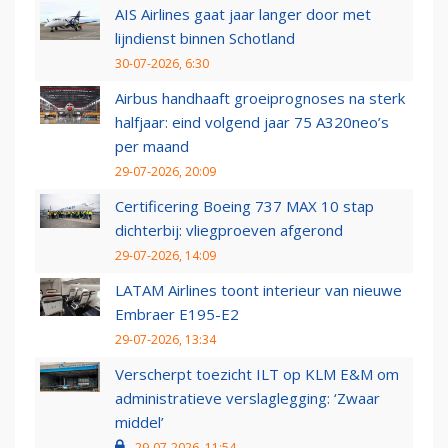
AIS Airlines gaat jaar langer door met
lijndienst binnen Schotland
30-07-2026, 6:30
Airbus handhaaft groeiprognoses na sterk
halfjaar: eind volgend jaar 75 A320neo’s
per maand
29-07-2026, 20:09
Certificering Boeing 737 MAX 10 stap
dichterbij: vliegproeven afgerond
29-07-2026, 14:09
LATAM Airlines toont interieur van nieuwe
Embraer E195-E2
29-07-2026, 13:34
Verscherpt toezicht ILT op KLM E&M om
administratieve verslaglegging: ‘Zwaar
middel’
29-07-2026, 11:54