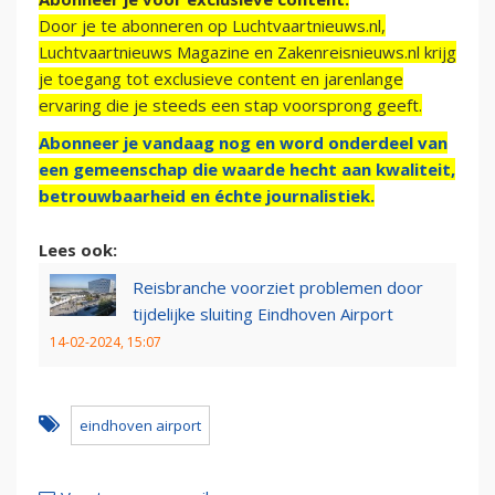
Door je te abonneren op Luchtvaartnieuws.nl,
Luchtvaartnieuws Magazine en Zakenreisnieuws.nl krijg
je toegang tot exclusieve content en jarenlange
ervaring die je steeds een stap voorsprong geeft.
Abonneer je vandaag nog en word onderdeel van
een gemeenschap die waarde hecht aan kwaliteit,
betrouwbaarheid en échte journalistiek.
Lees ook:
Reisbranche voorziet problemen door
tijdelijke sluiting Eindhoven Airport
14-02-2024, 15:07
eindhoven airport