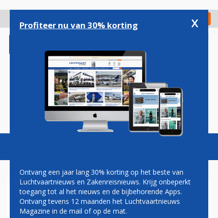
Overslaan
en
x
Digitaal Magazine
Registreer
Check in
naar
Profiteer nu van 30% korting
de
inhoud
gaan
Magazine
Podcasts
Vacatures
Toggl
naviga
Ontvang een jaar lang 30% korting op het beste van
Luchtvaartnieuws en Zakenreisnieuws. Krijg onbeperkt
toegang tot al het nieuws en de bijbehorende Apps.
EINDHOVEN AIRPORT OP Z'N
Ontvang tevens 12 maanden het Luchtvaartnieuws
VROEGST PAS IN 2027 DICHT
Magazine in de mail of op de mat.