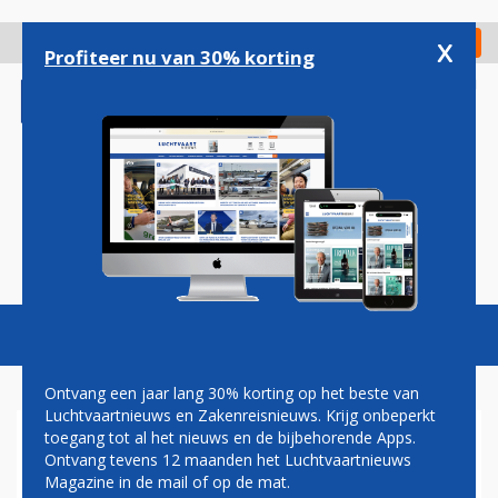
Overslaan
en
x
Digitaal Magazine
Registreer
Check in
naar
Profiteer nu van 30% korting
de
inhoud
gaan
Magazine
Podcasts
Vacatures
Toggl
naviga
Ontvang een jaar lang 30% korting op het beste van
Luchtvaartnieuws en Zakenreisnieuws. Krijg onbeperkt
toegang tot al het nieuws en de bijbehorende Apps.
FRANS VLIEGVERKEER KRIJGT
Ontvang tevens 12 maanden het Luchtvaartnieuws
LAST VAN STAKING
Magazine in de mail of op de mat.