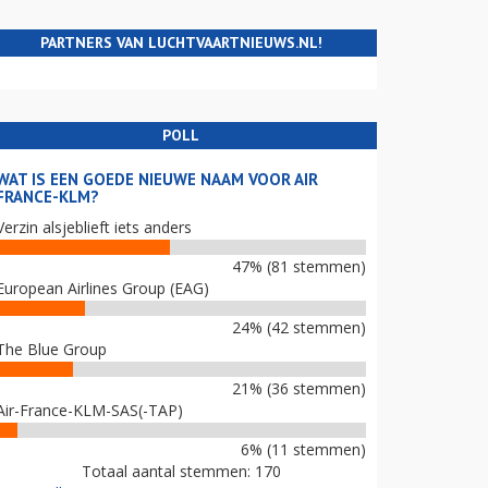
PARTNERS VAN LUCHTVAARTNIEUWS.NL!
POLL
WAT IS EEN GOEDE NIEUWE NAAM VOOR AIR
FRANCE-KLM?
Verzin alsjeblieft iets anders
47% (81 stemmen)
European Airlines Group (EAG)
24% (42 stemmen)
The Blue Group
21% (36 stemmen)
Air-France-KLM-SAS(-TAP)
6% (11 stemmen)
Totaal aantal stemmen: 170