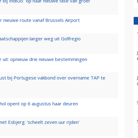
 bij IndiGo: 'op naar nieuwe fase van groei'
 nieuwe route vanaf Brussels Airport
aatschappijen langer weg uit Golfregio
er uit: opnieuw drie nieuwe bestemmingen
rust bij Portugese vakbond over overname TAP te
hol opent op 6 augustus haar deuren
t Esbjerg: 'scheelt zeven uur rijden'