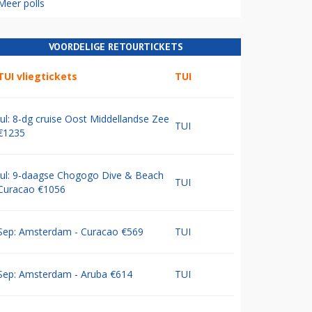
Meer polls
VOORDELIGE RETOURTICKETS
TUI vliegtickets
TUI
Jul: 8-dg cruise Oost Middellandse Zee
TUI
€1235
Jul: 9-daagse Chogogo Dive & Beach
TUI
Curacao €1056
Sep: Amsterdam - Curacao €569
TUI
Sep: Amsterdam - Aruba €614
TUI