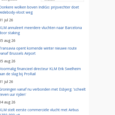
Donkere wolken boven IndiGo: prijsvechter doet
widebody-vloot weg
31 jul 26
KLM annuleert meerdere vluchten naar Barcelona
door staking
05 aug 26
Transavia opent komende winter nieuwe route
vanaf Brussels Airport
05 aug 26
Voormalig financieel directeur KLM Erik Swelheim
aan de slag bij ProRail
31 jul 26
Groningen vanaf nu verbonden met Esbjerg: 'scheelt
zeven uur rijden'
04 aug 26
KLM stelt eerste commerciële vlucht met Airbus
A350-900 uit