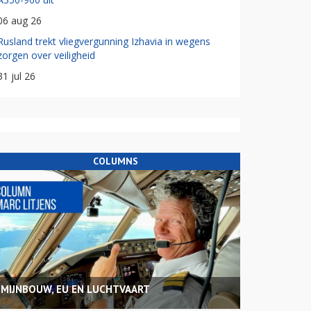
06 aug 26
Rusland trekt vliegvergunning Izhavia in wegens
zorgen over veiligheid
31 jul 26
COLUMNS
MIJNBOUW, EU EN LUCHTVAART