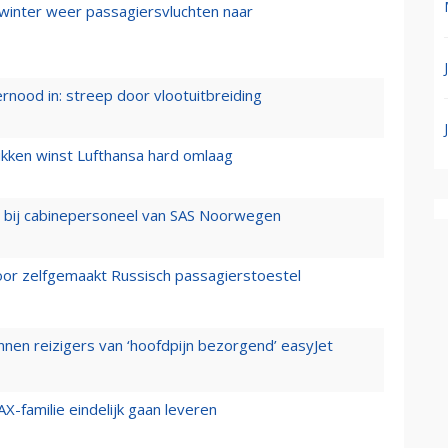
 winter weer passagiersvluchten naar
ernood in: streep door vlootuitbreiding
ukken winst Lufthansa hard omlaag
 bij cabinepersoneel van SAS Noorwegen
voor zelfgemaakt Russisch passagierstoestel
nen reizigers van ‘hoofdpijn bezorgend’ easyJet
X-familie eindelijk gaan leveren