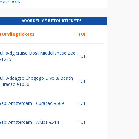
Meer polls
VOORDELIGE RETOURTICKETS
TUI vliegtickets
TUI
Jul: 8-dg cruise Oost Middellandse Zee
TUI
€1235
Jul: 9-daagse Chogogo Dive & Beach
TUI
Curacao €1056
Sep: Amsterdam - Curacao €569
TUI
Sep: Amsterdam - Aruba €614
TUI