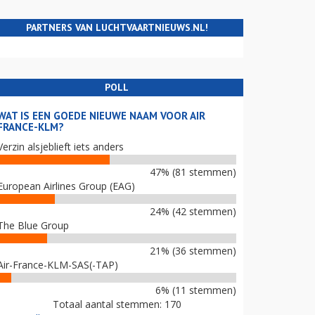
PARTNERS VAN LUCHTVAARTNIEUWS.NL!
POLL
WAT IS EEN GOEDE NIEUWE NAAM VOOR AIR
FRANCE-KLM?
Verzin alsjeblieft iets anders
47% (81 stemmen)
European Airlines Group (EAG)
24% (42 stemmen)
The Blue Group
21% (36 stemmen)
Air-France-KLM-SAS(-TAP)
6% (11 stemmen)
Totaal aantal stemmen: 170