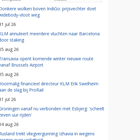
Donkere wolken boven IndiGo: prijsvechter doet
widebody-vloot weg
31 jul 26
KLM annuleert meerdere vluchten naar Barcelona
door staking
05 aug 26
Transavia opent komende winter nieuwe route
vanaf Brussels Airport
05 aug 26
Voormalig financieel directeur KLM Erik Swelheim
aan de slag bij ProRail
31 jul 26
Groningen vanaf nu verbonden met Esbjerg: 'scheelt
zeven uur rijden'
04 aug 26
Rusland trekt vliegvergunning Izhavia in wegens
zorgen over veiligheid