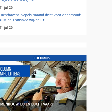
31 jul 26
Luchthavens Napels maand dicht voor onderhoud:
KLM en Transavia wijken uit
31 jul 26
COLUMNS
MIJNBOUW, EU EN LUCHTVAART