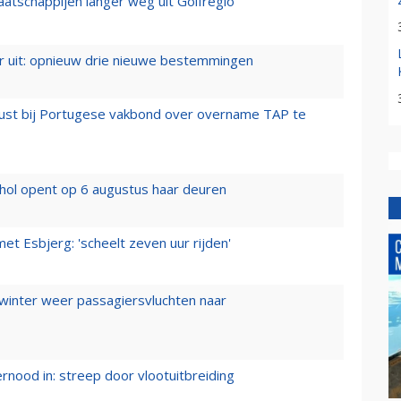
aatschappijen langer weg uit Golfregio
er uit: opnieuw drie nieuwe bestemmingen
rust bij Portugese vakbond over overname TAP te
hol opent op 6 augustus haar deuren
t Esbjerg: 'scheelt zeven uur rijden'
 winter weer passagiersvluchten naar
ernood in: streep door vlootuitbreiding