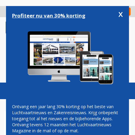
Overslaan
en
x
Digitaal Magazine
Registreer
Check in
naar
Profiteer nu van 30% korting
de
inhoud
gaan
Magazine
Podcasts
Vacatures
Toggl
naviga
Ontvang een jaar lang 30% korting op het beste van
Luchtvaartnieuws en Zakenreisnieuws. Krijg onbeperkt
toegang tot al het nieuws en de bijbehorende Apps.
LUCHTHAVEN HEATHROW
Ontvang tevens 12 maanden het Luchtvaartnieuws
HELE DAG DICHT DOOR
Magazine in de mail of op de mat.