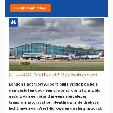
GROTE STROOMSTORING
Bekijk aanbieding
21 maart 2025 - 7:46 | Door:
ANP
| Foto: Heathrow Airport
London Heathrow Airport blijft vrijdag de hele
dag gesloten door een grote stroomstoring als
gevolg van een brand in een nabijgelegen
transformatorstation. Heathrow is de drukste
luchthaven van West-Europa en de sluiting zorgt