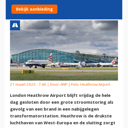
GROTE STROOMSTORING
Bekijk aanbieding
21 maart 2025 - 7:46 | Door:
ANP
| Foto: Heathrow Airport
London Heathrow Airport blijft vrijdag de hele
dag gesloten door een grote stroomstoring als
gevolg van een brand in een nabijgelegen
transformatorstation. Heathrow is de drukste
luchthaven van West-Europa en de sluiting zorgt