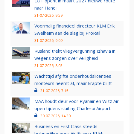
LOT opent in maart 2027 nieuwe route
naar Hanoi
31-07-2026, 9:59
Voormalig financieel directeur KLM Erik
Swelheim aan de slag bij ProRail
31-07-2026, 9:09
Rusland trekt vliegvergunning Izhavia in
wegens zorgen over veiligheid
31-07-2026, 8:03
Wachttijd afgifte onderhoudslicenties
monteurs neemt af, maar krapte blijft
31-07-2026, 7:15
MAA houdt deur voor Ryanair en Wizz Air
open tijdens sluiting Charleroi Airport
30-07-2026, 14:30
Business en First Class steeds
belangrijker voor Air France-KLM: