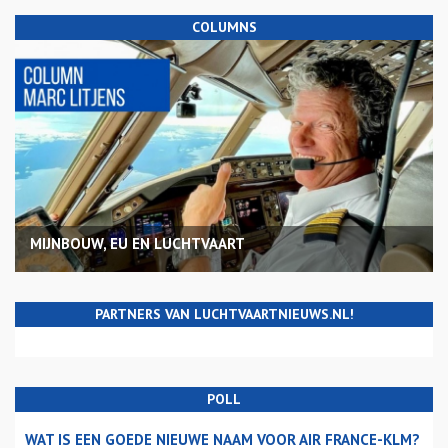
COLUMNS
MIJNBOUW, EU EN LUCHTVAART
PARTNERS VAN LUCHTVAARTNIEUWS.NL!
POLL
WAT IS EEN GOEDE NIEUWE NAAM VOOR AIR FRANCE-KLM?