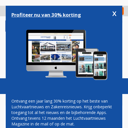
Overslaan
en
x
Digitaal Magazine
Registreer
Check in
naar
Profiteer nu van 30% korting
de
inhoud
gaan
Magazine
Podcasts
Vacatures
Toggl
naviga
Ontvang een jaar lang 30% korting op het beste van
Luchtvaartnieuws en Zakenreisnieuws. Krijg onbeperkt
toegang tot al het nieuws en de bijbehorende Apps.
LUCHTHAVEN HEATHROW
Ontvang tevens 12 maanden het Luchtvaartnieuws
HELE DAG DICHT DOOR
Magazine in de mail of op de mat.